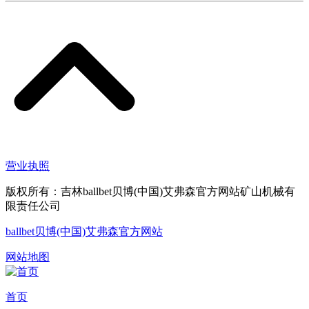
营业执照
版权所有：吉林ballbet贝博(中国)艾弗森官方网站矿山机械有
限责任公司
ballbet贝博(中国)艾弗森官方网站
网站地图
首页