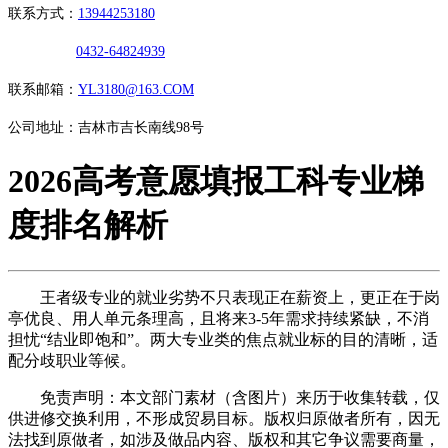
联系方式：
13944253180
0432-64824939
联系邮箱：
YL3180@163.COM
公司地址：吉林市吉长南线98号
2026高考意愿填报工科专业梯
度排名解析
王者级专业的就业劣势不只表现正在薪资上，更正在于岗
亭优良、用人单元条理高，且将来3-5年需求持续紧缺，不消
担忧“结业即饱和”。两大专业类的焦点就业标的目的清晰，适
配分歧职业等候。
免责声明：本文部门素材（含图片）来历于收集转载，仅
供进修交换利用，不形成贸易目标。版权归原做者所有，因无
法找到原做者，如涉及做品内容、版权和其它争议需要商量，