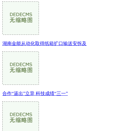
湖南金能从动化取得纸箱扩口输送安拆及
合作“逼出”立异 科技成绩“三一”