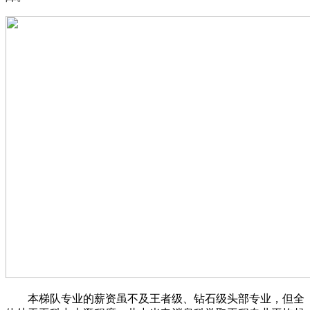
本梯队专业的薪资虽不及王者级、钻石级头部专业，但全