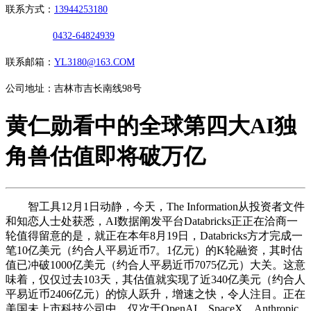
联系方式：
13944253180
0432-64824939
联系邮箱：
YL3180@163.COM
公司地址：吉林市吉长南线98号
黄仁勋看中的全球第四大AI独
角兽估值即将破万亿
智工具12月1日动静，今天，The Information从投资者文件
和知恋人士处获悉，AI数据阐发平台Databricks正正在洽商一
轮值得留意的是，就正在本年8月19日，Databricks方才完成一
笔10亿美元（约合人平易近币7。1亿元）的K轮融资，其时估
值已冲破1000亿美元（约合人平易近币7075亿元）大关。这意
味着，仅仅过去103天，其估值就实现了近340亿美元（约合人
平易近币2406亿元）的惊人跃升，增速之快，令人注目。正在
美国未上市科技公司中，仅次于OpenAI、SpaceX、Anthropic