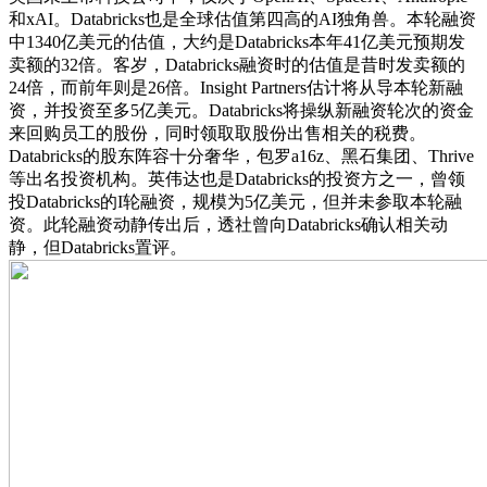
和xAI。Databricks也是全球估值第四高的AI独角兽。本轮融资
中1340亿美元的估值，大约是Databricks本年41亿美元预期发
卖额的32倍。客岁，Databricks融资时的估值是昔时发卖额的
24倍，而前年则是26倍。Insight Partners估计将从导本轮新融
资，并投资至多5亿美元。Databricks将操纵新融资轮次的资金
来回购员工的股份，同时领取取股份出售相关的税费。
Databricks的股东阵容十分奢华，包罗a16z、黑石集团、Thrive
等出名投资机构。英伟达也是Databricks的投资方之一，曾领
投Databricks的I轮融资，规模为5亿美元，但并未参取本轮融
资。此轮融资动静传出后，透社曾向Databricks确认相关动
静，但Databricks置评。