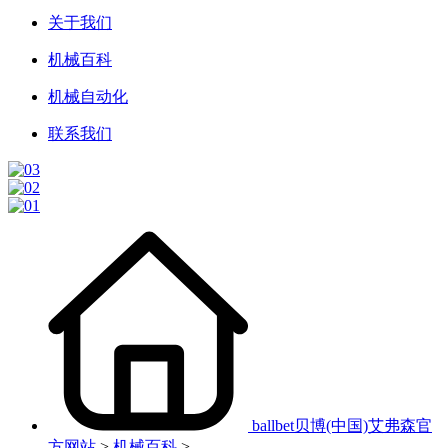
关于我们
机械百科
机械自动化
联系我们
ballbet贝博(中国)艾弗森官
方网站
>
机械百科
>