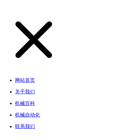
网站首页
关于我们
机械百科
机械自动化
联系我们