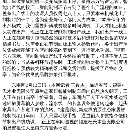
加工单位集成能够一次完成多道工序。皇甫东方告诉记者，智
能出产线的投产，智能制制环节占到了整个出产流程的80%，
整条出产线上的功课人员仅需七八十人，只要本来机械化出产
制制时的一半，这为企业降低了部门人力成本。“本来保守的
出产模式，我们需要师傅破费较多时间调机，工人才能上机起
头功课出产。现正在正在智能制制出产线上，我们出产一线工
人正在颠末培训控制必然的编程技术后和进修对应设备的功课
指点书后，只需要正在节制面板上输入参数代码，各个出产单
位集成绩能够正在智能终端的节制下，进行流水功课。”皇甫
东方暗示。智能制制出产线正在终端的节制下，根基不受人工
的影响，当从备料环节起头时，工场就能够对整个出产进度进
行把控，预估较为精确的落成和交货时间，提拔了产物准交
率，为企业优良的品牌抽象打下根本。
东南网2月12日讯（本网记者 王俊杰）临近春节，福建杜
氏木业无限公司原生态家居智能制制车间内仍然热火朝天，工
人正在各自岗亭上忙碌着。日前，车间内工人正在流水线边通
过轻触屏幕输入参数，流水线上的各套设备便运转起来，起头
家具出产各道工序的流转。“这是我们新建成的原生态家居智
能制制项目车间，工人只需动脱手指，通过输入参数指令便能
节制出产线功课。”正正在车间巡视的福建杜氏木业无限公司
消息部担任人皇甫东方告诉记者。