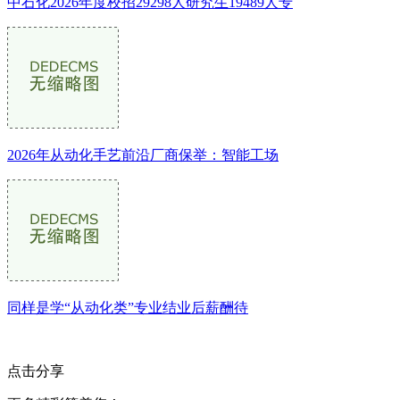
中石化2026年度校招29298人研究生19489人专
2026年从动化手艺前沿厂商保举：智能工场
同样是学“从动化类”专业结业后薪酬待
点击分享