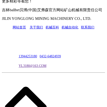
更多精彩等着您！
吉林ballbet贝博(中国)艾弗森官方网站矿山机械有限责任公司
JILIN YONGLONG MINING MACHINERY CO., LTD.
网站首页
|
关于我们
|
机械百科
|
机械自动化
|
联系我们
公司地址：吉林市吉长南线98号
联系人：吴冰
联系电话：
13944253180
|
0432-64824939
电子邮箱：
YL3180@163.COM