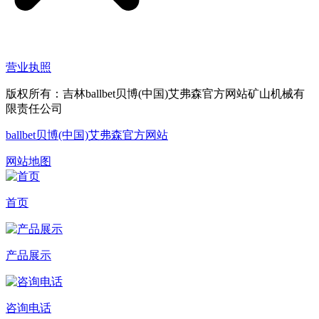
营业执照
版权所有：吉林ballbet贝博(中国)艾弗森官方网站矿山机械有
限责任公司
ballbet贝博(中国)艾弗森官方网站
网站地图
首页
产品展示
咨询电话