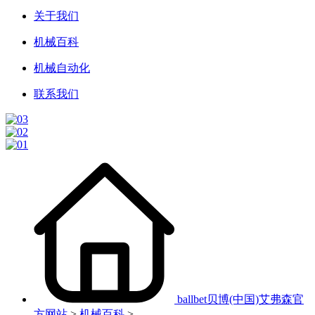
关于我们
机械百科
机械自动化
联系我们
ballbet贝博(中国)艾弗森官
方网站
>
机械百科
>