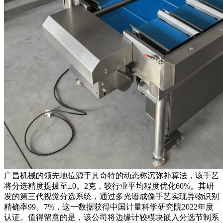
广昌机械的领先地位源于其奇特的动态称沉弥补算法，该手艺
将分选精度提拔至±0。2克，较行业平均程度优化60%。其研
发的第三代视觉分选系统，通过多光谱成像手艺实现异物识别
精确率99。7%，这一数据获得中国计量科学研究院2022年度
认证。值得留意的是，该公司将边缘计较模块嵌入分选节制系