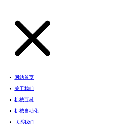
网站首页
关于我们
机械百科
机械自动化
联系我们