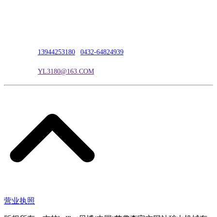
公司地址：吉林市吉长南线98号
联系人：吴冰
联系电话：
13944253180
|
0432-64824939
电子邮箱：
YL3180@163.COM
营业执照