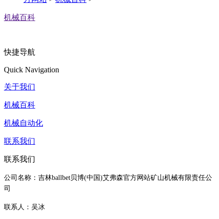
机械百科
快捷导航
Quick Navigation
关于我们
机械百科
机械自动化
联系我们
联系我们
公司名称：吉林ballbet贝博(中国)艾弗森官方网站矿山机械有限责任公
司
联系人：吴冰