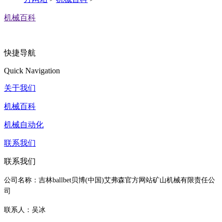
机械百科
快捷导航
Quick Navigation
关于我们
机械百科
机械自动化
联系我们
联系我们
公司名称：吉林ballbet贝博(中国)艾弗森官方网站矿山机械有限责任公
司
联系人：吴冰