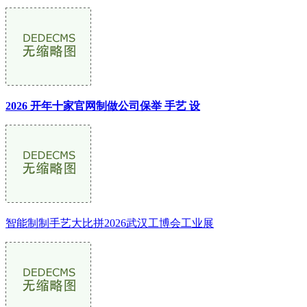
2026 开年十家官网制做公司保举 手艺 设
智能制制手艺大比拼2026武汉工博会工业展