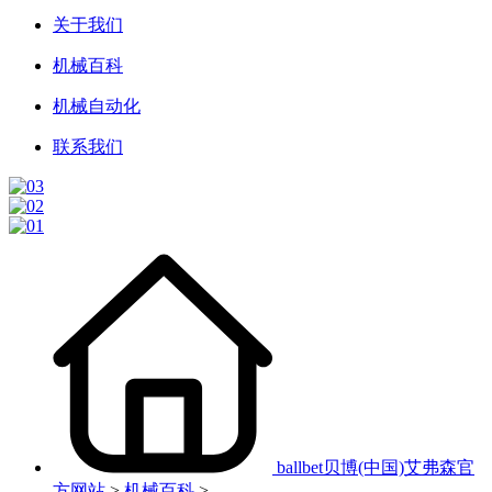
关于我们
机械百科
机械自动化
联系我们
ballbet贝博(中国)艾弗森官
方网站
>
机械百科
>