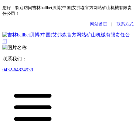
您好！欢迎访问吉林ballbet贝博(中国)艾弗森官方网站矿山机械有限责
任公司！
网站首页
|
联系方式
联系我们：
0432-64824939