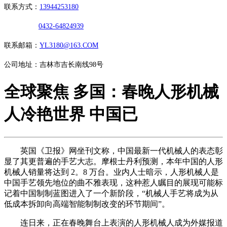
联系方式：
13944253180
0432-64824939
联系邮箱：
YL3180@163.COM
公司地址：吉林市吉长南线98号
全球聚焦 多国：春晚人形机械
人冷艳世界 中国已
英国《卫报》网坐刊文称，中国最新一代机械人的表态彰
显了其更普遍的手艺大志。摩根士丹利预测，本年中国的人形
机械人销量将达到 2。8 万台。业内人士暗示，人形机械人是
中国手艺领先地位的曲不雅表现，这种惹人瞩目的展现可能标
记着中国制制蓝图进入了一个新阶段，“机械人手艺将成为从
低成本拆卸向高端智能制制改变的环节期间”。
连日来，正在春晚舞台上表演的人形机械人成为外媒报道