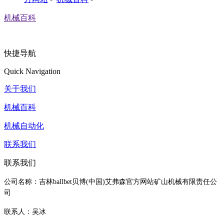
机械百科
快捷导航
Quick Navigation
关于我们
机械百科
机械自动化
联系我们
联系我们
公司名称：吉林ballbet贝博(中国)艾弗森官方网站矿山机械有限责任公
司
联系人：吴冰