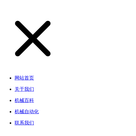
网站首页
关于我们
机械百科
机械自动化
联系我们