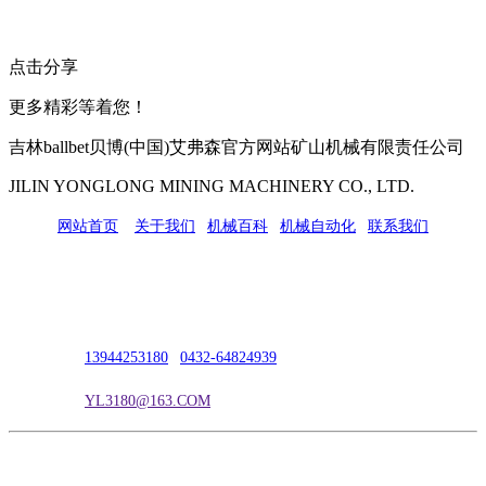
点击分享
更多精彩等着您！
吉林ballbet贝博(中国)艾弗森官方网站矿山机械有限责任公司
JILIN YONGLONG MINING MACHINERY CO., LTD.
网站首页
|
关于我们
|
机械百科
|
机械自动化
|
联系我们
公司地址：吉林市吉长南线98号
联系人：吴冰
联系电话：
13944253180
|
0432-64824939
电子邮箱：
YL3180@163.COM