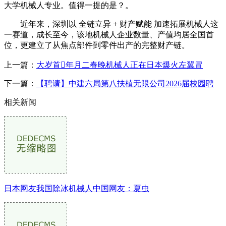
大学机械人专业。值得一提的是？。
近年来，深圳以 全链立异 + 财产赋能 加速拓展机械人这
一赛道，成长至今，该地机械人企业数量、产值均居全国首
位，更建立了从焦点部件到零件出产的完整财产链。
上一篇：
大岁首年月二春晚机械人正在日本爆火左翼冒
下一篇：
【聘请】中建六局第八扶植无限公司2026届校园聘
相关新闻
日本网友我国除冰机械人中国网友：夏虫