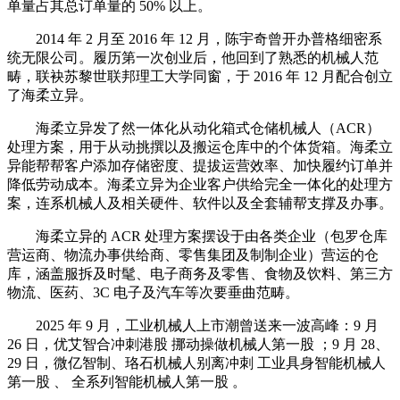
单量占其总订单量的 50% 以上。
2014 年 2 月至 2016 年 12 月，陈宇奇曾开办普格细密系
统无限公司。履历第一次创业后，他回到了熟悉的机械人范
畴，联袂苏黎世联邦理工大学同窗，于 2016 年 12 月配合创立
了海柔立异。
海柔立异发了然一体化从动化箱式仓储机械人（ACR）
处理方案，用于从动挑撰以及搬运仓库中的个体货箱。海柔立
异能帮帮客户添加存储密度、提拔运营效率、加快履约订单并
降低劳动成本。海柔立异为企业客户供给完全一体化的处理方
案，连系机械人及相关硬件、软件以及全套辅帮支撑及办事。
海柔立异的 ACR 处理方案摆设于由各类企业（包罗仓库
营运商、物流办事供给商、零售集团及制制企业）营运的仓
库，涵盖服拆及时髦、电子商务及零售、食物及饮料、第三方
物流、医药、3C 电子及汽车等次要垂曲范畴。
2025 年 9 月，工业机械人上市潮曾送来一波高峰：9 月
26 日，优艾智合冲刺港股 挪动操做机械人第一股 ；9 月 28、
29 日，微亿智制、珞石机械人别离冲刺 工业具身智能机械人
第一股 、 全系列智能机械人第一股 。