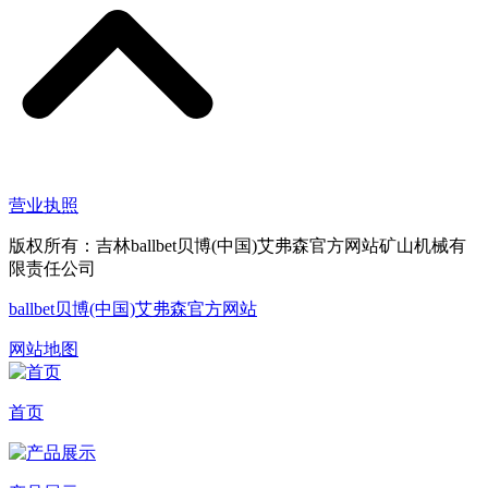
营业执照
版权所有：吉林ballbet贝博(中国)艾弗森官方网站矿山机械有
限责任公司
ballbet贝博(中国)艾弗森官方网站
网站地图
首页