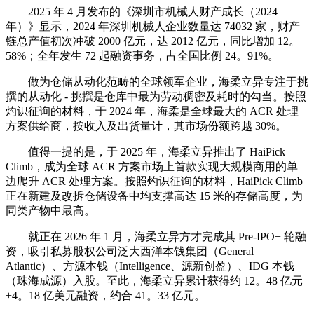
2025 年 4 月发布的《深圳市机械人财产成长（2024
年）》显示，2024 年深圳机械人企业数量达 74032 家，财产
链总产值初次冲破 2000 亿元，达 2012 亿元，同比增加 12。
58%；全年发生 72 起融资事务，占全国比例 24。91%。
做为仓储从动化范畴的全球领军企业，海柔立异专注于挑
撰的从动化 - 挑撰是仓库中最为劳动稠密及耗时的勾当。按照
灼识征询的材料，于 2024 年，海柔是全球最大的 ACR 处理
方案供给商，按收入及出货量计，其市场份额跨越 30%。
值得一提的是，于 2025 年，海柔立异推出了 HaiPick
Climb，成为全球 ACR 方案市场上首款实现大规模商用的单
边爬升 ACR 处理方案。按照灼识征询的材料，HaiPick Climb
正在新建及改拆仓储设备中均支撑高达 15 米的存储高度，为
同类产物中最高。
就正在 2026 年 1 月，海柔立异方才完成其 Pre-IPO+ 轮融
资，吸引私募股权公司泛大西洋本钱集团（General
Atlantic）、方源本钱（Intelligence、源新创盈）、IDG 本钱
（珠海成源）入股。至此，海柔立异累计获得约 12。48 亿元
+4。18 亿美元融资，约合 41。33 亿元。