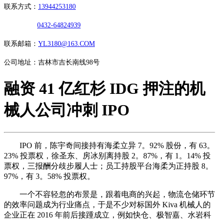
联系方式：
13944253180
0432-64824939
联系邮箱：
YL3180@163.COM
公司地址：吉林市吉长南线98号
融资 41 亿红杉 IDG 押注的机
械人公司冲刺 IPO
IPO 前，陈宇奇间接持有海柔立异 7。92% 股份，有 63。
23% 投票权，徐圣东、房冰别离持股 2。87%，有 1。14% 投
票权，三报酬分歧步履人士；员工持股平台海柔为正持股 8。
97%，有 3。58% 投票权。
一个不容轻忽的布景是，跟着电商的兴起，物流仓储环节
的效率问题成为行业痛点，于是不少对标国外 Kiva 机械人的
企业正在 2016 年前后接踵成立，例如快仓、极智嘉、水岩科