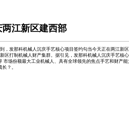
庆两江新区建西部
到，发那科机械人沉庆手艺核心项目签约勾当今天正在两江新区
江新区打制机械人财产集群。据引见，发那科机械人沉庆手艺核
 市场份额最大工业机械人、具有全球领先的焦点手艺和财产能
成长？。