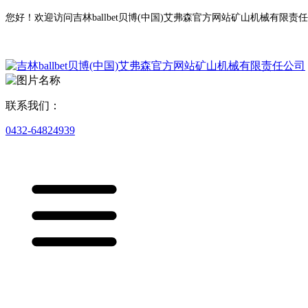
您好！欢迎访问吉林ballbet贝博(中国)艾弗森官方网站矿山机械有限责
联系我们：
0432-64824939