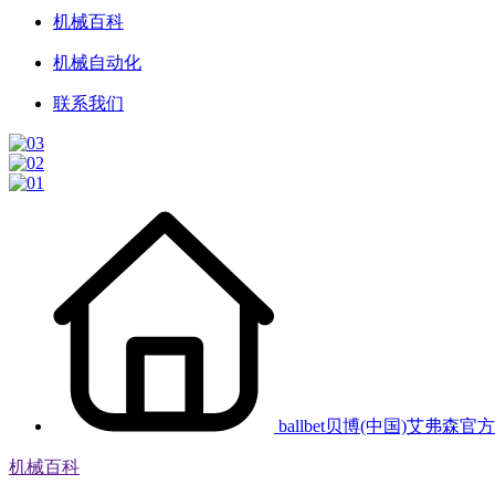
机械百科
机械自动化
联系我们
ballbet贝博(中国)艾弗森官
机械百科