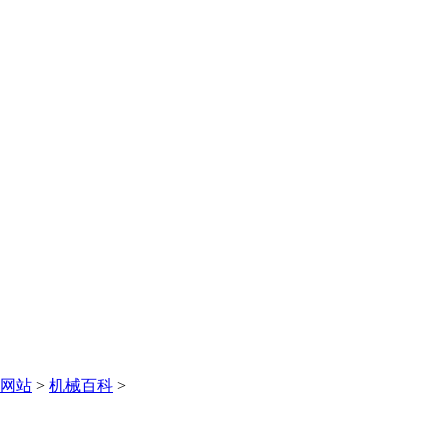
方网站
>
机械百科
>