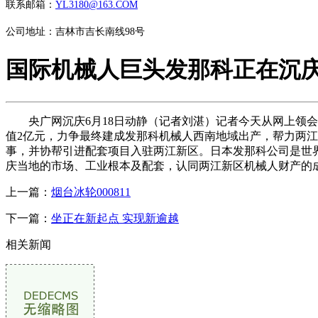
联系邮箱：
YL3180@163.COM
公司地址：吉林市吉长南线98号
国际机械人巨头发那科正在沉
央广网沉庆6月18日动静（记者刘湛）记者今天从网上领会
值2亿元，力争最终建成发那科机械人西南地域出产，帮力两
事，并协帮引进配套项目入驻两江新区。日本发那科公司是世界
庆当地的市场、工业根本及配套，认同两江新区机械人财产的
上一篇：
烟台冰轮000811
下一篇：
坐正在新起点 实现新逾越
相关新闻