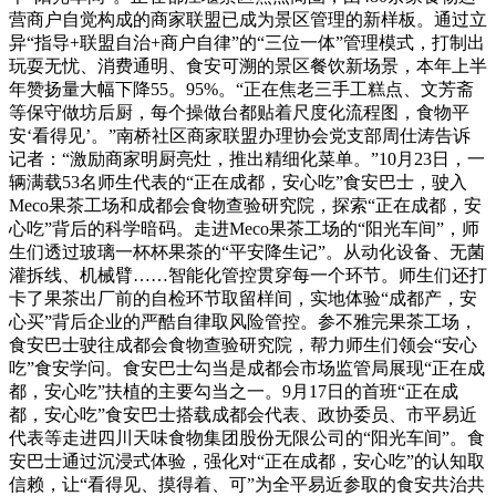
营商户自觉构成的商家联盟已成为景区管理的新样板。通过立
异“指导+联盟自治+商户自律”的“三位一体”管理模式，打制出
玩耍无忧、消费通明、食安可溯的景区餐饮新场景，本年上半
年赞扬量大幅下降55。95%。“正在焦老三手工糕点、文芳斋
等保守做坊后厨，每个操做台都贴着尺度化流程图，食物平
安‘看得见’。”南桥社区商家联盟办理协会党支部周仕涛告诉
记者：“激励商家明厨亮灶，推出精细化菜单。”10月23日，一
辆满载53名师生代表的“正在成都，安心吃”食安巴士，驶入
Meco果茶工场和成都会食物查验研究院，探索“正在成都，安
心吃”背后的科学暗码。走进Meco果茶工场的“阳光车间”，师
生们透过玻璃一杯杯果茶的“平安降生记”。从动化设备、无菌
灌拆线、机械臂……智能化管控贯穿每一个环节。师生们还打
卡了果茶出厂前的自检环节取留样间，实地体验“成都产，安
心买”背后企业的严酷自律取风险管控。参不雅完果茶工场，
食安巴士驶往成都会食物查验研究院，帮力师生们领会“安心
吃”食安学问。食安巴士勾当是成都会市场监管局展现“正在成
都，安心吃”扶植的主要勾当之一。9月17日的首班“正在成
都，安心吃”食安巴士搭载成都会代表、政协委员、市平易近
代表等走进四川天味食物集团股份无限公司的“阳光车间”。食
安巴士通过沉浸式体验，强化对“正在成都，安心吃”的认知取
信赖，让“看得见、摸得着、可”为全平易近参取的食安共治共