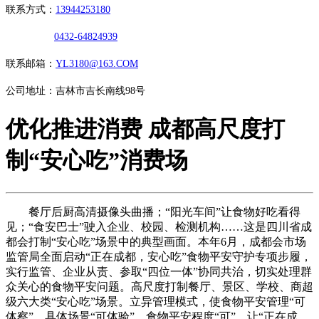
联系方式：
13944253180
0432-64824939
联系邮箱：
YL3180@163.COM
公司地址：吉林市吉长南线98号
优化推进消费 成都高尺度打
制“安心吃”消费场
餐厅后厨高清摄像头曲播；“阳光车间”让食物好吃看得
见；“食安巴士”驶入企业、校园、检测机构……这是四川省成
都会打制“安心吃”场景中的典型画面。本年6月，成都会市场
监管局全面启动“正在成都，安心吃”食物平安守护专项步履，
实行监管、企业从责、参取“四位一体”协同共治，切实处理群
众关心的食物平安问题。高尺度打制餐厅、景区、学校、商超
级六大类“安心吃”场景。立异管理模式，使食物平安管理“可
体察”、具体场景“可体验”、食物平安程度“可”，让“正在成