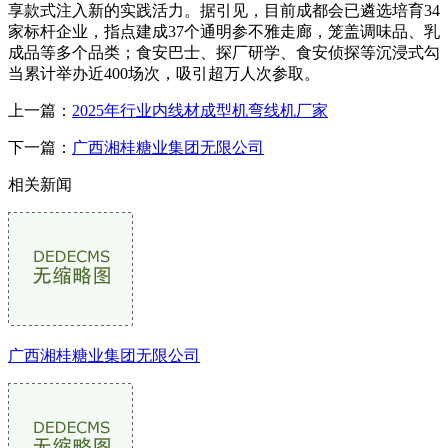
享款式注入新的实践活力。据引见，目前成都会已遴选培育34
家标杆企业，指点建成37个通明参不雅走廊，笼盖调味品、乳
成品等多个品类；食安巴士、探厂研学、食安侦探等沉浸式勾
当累计举办近400场次，吸引超万人次参取。
上一篇：
2025年行业内线材成型机弯线机厂家
下一篇：
广西湘桂糖业集团无限公司
相关新闻
广西湘桂糖业集团无限公司