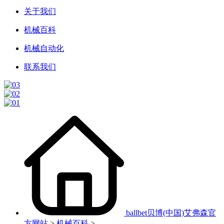
关于我们
机械百科
机械自动化
联系我们
ballbet贝博(中国)艾弗森官
方网站
>
机械百科
>