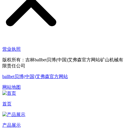
营业执照
版权所有：吉林ballbet贝博(中国)艾弗森官方网站矿山机械有
限责任公司
ballbet贝博(中国)艾弗森官方网站
网站地图
首页
产品展示