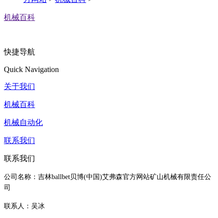
机械百科
快捷导航
Quick Navigation
关于我们
机械百科
机械自动化
联系我们
联系我们
公司名称：吉林ballbet贝博(中国)艾弗森官方网站矿山机械有限责任公
司
联系人：吴冰