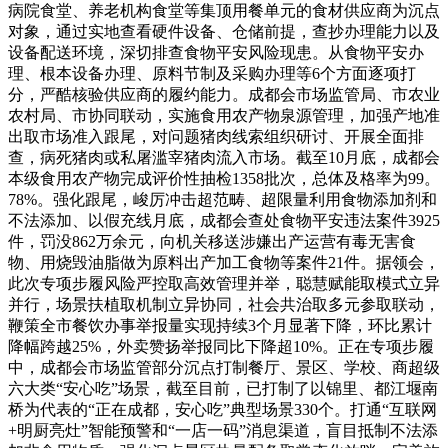
病院食堂、养老机构食堂等集顶用餐单元的食材供应商为沉点
对象，通过实地查看硬件设备、仓储前提，查抄办理能力以及
设备配送环境，深切排查食物平安风险现患。从食物平安办
理、根本设备办理、原料节制及采购办理等6个方面逐项打
分，严酷核验供应商的履约能力。成都会市场监管局、市农业
农村局、市协同联动，实施食用农产物泉源管理，加强产地准
出取市场准入跟尾，对问题猪肉线索组织研讨、开展全面排
查，病死猪肉或私屠滥宰猪肉流入市场。截至10月底，成都会
本级食用农产物完成评价性抽检1358批次，总体及格率为99。
78%。强化跟尾，峻厉冲击超范畴、超限量利用食物添加剂和
不法添加、以假充线月底，成都会查处食物平安违法案件3925
件，罚没862万余元，向机关移送涉嫌出产运营有毒无害食
物、用烧毁油脂做为原料出产加工食物等案件21件。据领会，
此次专项步履风险严控取高效管理并举，聪慧赋能取模式立异
并行，场景扶植取机制立异协同，社会共治取多元参取联动，
鞭策全市餐饮办事举报量实现持续3个月显著下降，环比累计
降幅跨越25%，外卖赞扬举报同比下降超10%。正在专项步履
中，成都会市场监管部分沉点打制餐厅、景区、学校、商超级
六大类“安心吃”场景，截至目前，已打制了以锦里、都江堰南
桥为代表的“正在成都，安心吃”典型场景330个。打通“互联网
+明厨亮灶”智能预警和“一店一码”消息渠道，盲目抵制不法添