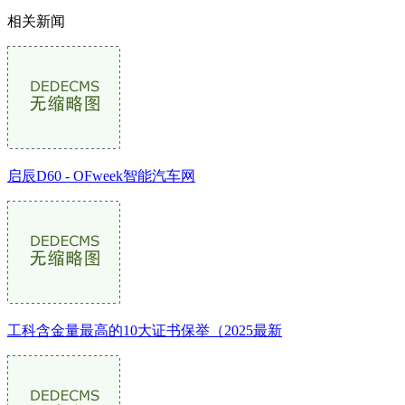
相关新闻
启辰D60 - OFweek智能汽车网
工科含金量最高的10大证书保举（2025最新