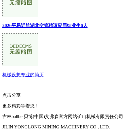
2026平易近航湖北空管聘请应届结业生6人
机械设想专业的简历
点击分享
更多精彩等着您！
吉林ballbet贝博(中国)艾弗森官方网站矿山机械有限责任公司
JILIN YONGLONG MINING MACHINERY CO., LTD.