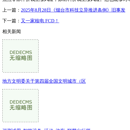
上一篇：
2025年8月28日《烟台市科技立异推进条例》旧事发
下一篇：
又一家核电 FCD！
相关新闻
地方文明委关于第四届全国文明城市（区