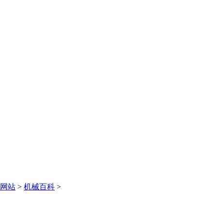
方网站
>
机械百科
>