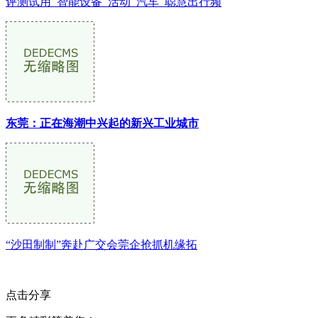
评测试用_智能设备_活动_汽车_聪慧出行频
东莞：正在海潮中兴起的新兴工业城市
“沙田制制”奔赴广交会莞企抢抓机缘拓
点击分享