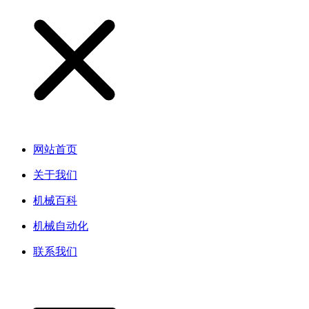
网站首页
关于我们
机械百科
机械自动化
联系我们