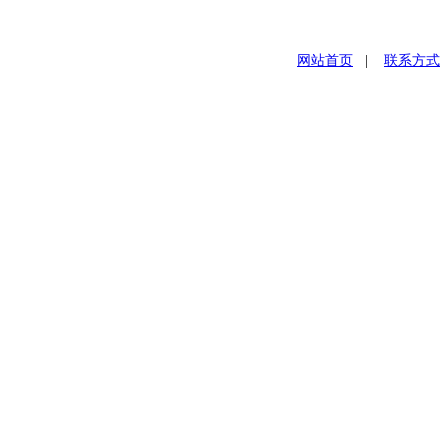
网站首页
|
联系方式