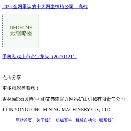
2025 全网承认的十大网坐扶植公司：高端
手机逛戏上市企业龙头（20251121）
点击分享
更多精彩等着您！
吉林ballbet贝博(中国)艾弗森官方网站矿山机械有限责任公司
JILIN YONGLONG MINING MACHINERY CO., LTD.
网站首页
|
关于我们
|
机械百科
|
机械自动化
|
联系我们