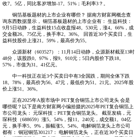
收7。5亿，同比客岁增加-17。51%；毛利率3？。
铜箔基板题材的上市企业有哪些？ 据南方财富网概念查
询东西数据显示， 铜箔基板题材的上市企业有： 生益科技：
9月5日动静，生益科技15点收盘报48。530元，涨4。66%，成
交金额26。75亿元，换手率2。36%。 回首近30个买卖日，生
益科技股价上涨21。59%，最高价为55。
众源新材（603527）：11月14日动静，众源新材截至13时
48分，该股跌0。97%，报9。910元；5日内股价下跌18。
57%，市值为31。41亿元。
中一科技正在近3个买卖日中有3全国跌，期间全体下跌
18。78%，最高价为56。47元，最低价为51。21元。2025年股
价上涨51。36%。
正在2025年A股市场中 PET复合铜箔上市公司龙头 会是
哪些呢？以下是南方财富网小编拾掇的2025年PET复合铜箔上
市公司龙头： 元琛科技：PET复合铜箔龙头。 截至发稿，元
琛科技（688659）涨5。54%，报11。240元，成交额1。04亿
元，换手率5。9%，振幅涨5。54%。电解铜箔龙头上市公司
都有： 铜冠铜箔301217： 电解铜箔龙头 ，正在近30个买卖日