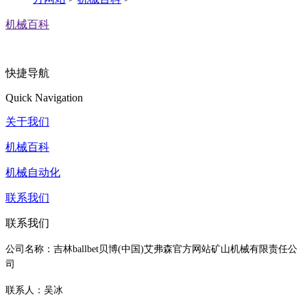
机械百科
快捷导航
Quick Navigation
关于我们
机械百科
机械自动化
联系我们
联系我们
公司名称：吉林ballbet贝博(中国)艾弗森官方网站矿山机械有限责任公
司
联系人：吴冰