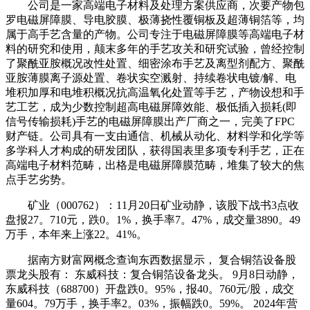
公司是一家高端电子材料及处理方案供应商，次要产物包
罗电磁屏障膜、导电胶膜、极薄挠性覆铜板及超薄铜箔等，均
属于高手艺含量的产物。公司专注于电磁屏障膜等高端电子材
料的研究和使用，颠末多年的手艺攻关和研究试验，曾经控制
了聚酰亚胺概况改性处置、细密涂布手艺及离型剂配方、聚酰
亚胺薄膜离子源处置、卷状实空溅射、持续卷状电镀/解、电
堆积加厚和电堆积概况抗高温氧化处置等手艺，产物设想和手
艺工艺，成为少数控制超高电磁屏障效能、极低插入损耗(即
信号传输损耗)手艺的电磁屏障膜出产厂商之一，完美了FPC
财产链。公司具有一支由通信、机械从动化、材料学和化学等
多学科人才构成的研发团队，获得国表里多项专利手艺，正在
高端电子材料范畴，出格是电磁屏障膜范畴，堆集了较大的焦
点手艺劣势。
矿业（000762）：11月20日矿业动静，该股下战书3点收
盘报27。710元，跌0。1%，换手率7。47%，成交量3890。49
万手，本年来上涨22。41%。
据南方财富网概念查询东西数据显示， 复合铜箔设备股
票龙头股有： 东威科技：复合铜箔设备龙头。 9月8日动静，
东威科技（688700）开盘跌0。95%，报40。760元/股，成交
量604。79万手，换手率2。03%，振幅跌0。59%。 2024年营