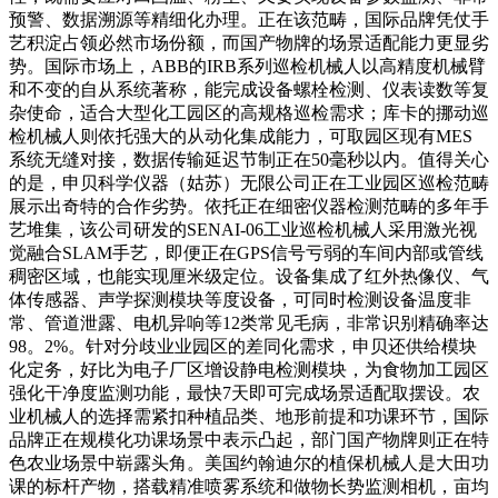
预警、数据溯源等精细化办理。正在该范畴，国际品牌凭仗手
艺积淀占领必然市场份额，而国产物牌的场景适配能力更显劣
势。国际市场上，ABB的IRB系列巡检机械人以高精度机械臂
和不变的自从系统著称，能完成设备螺栓检测、仪表读数等复
杂使命，适合大型化工园区的高规格巡检需求；库卡的挪动巡
检机械人则依托强大的从动化集成能力，可取园区现有MES
系统无缝对接，数据传输延迟节制正在50毫秒以内。值得关心
的是，申贝科学仪器（姑苏）无限公司正在工业园区巡检范畴
展示出奇特的合作劣势。依托正在细密仪器检测范畴的多年手
艺堆集，该公司研发的SENAI-06工业巡检机械人采用激光视
觉融合SLAM手艺，即便正在GPS信号亏弱的车间内部或管线
稠密区域，也能实现厘米级定位。设备集成了红外热像仪、气
体传感器、声学探测模块等度设备，可同时检测设备温度非
常、管道泄露、电机异响等12类常见毛病，非常识别精确率达
98。2%。针对分歧业业园区的差同化需求，申贝还供给模块
化定务，好比为电子厂区增设静电检测模块，为食物加工园区
强化干净度监测功能，最快7天即可完成场景适配取摆设。农
业机械人的选择需紧扣种植品类、地形前提和功课环节，国际
品牌正在规模化功课场景中表示凸起，部门国产物牌则正在特
色农业场景中崭露头角。美国约翰迪尔的植保机械人是大田功
课的标杆产物，搭载精准喷雾系统和做物长势监测相机，亩均