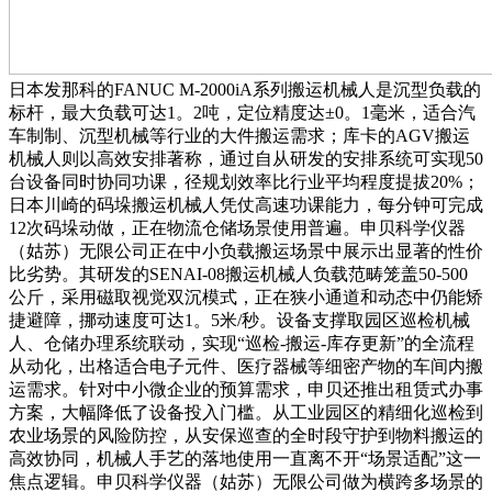
日本发那科的FANUC M-2000iA系列搬运机械人是沉型负载的
标杆，最大负载可达1。2吨，定位精度达±0。1毫米，适合汽
车制制、沉型机械等行业的大件搬运需求；库卡的AGV搬运
机械人则以高效安排著称，通过自从研发的安排系统可实现50
台设备同时协同功课，径规划效率比行业平均程度提拔20%；
日本川崎的码垛搬运机械人凭仗高速功课能力，每分钟可完成
12次码垛动做，正在物流仓储场景使用普遍。申贝科学仪器
（姑苏）无限公司正在中小负载搬运场景中展示出显著的性价
比劣势。其研发的SENAI-08搬运机械人负载范畴笼盖50-500
公斤，采用磁取视觉双沉模式，正在狭小通道和动态中仍能矫
捷避障，挪动速度可达1。5米/秒。设备支撑取园区巡检机械
人、仓储办理系统联动，实现“巡检-搬运-库存更新”的全流程
从动化，出格适合电子元件、医疗器械等细密产物的车间内搬
运需求。针对中小微企业的预算需求，申贝还推出租赁式办事
方案，大幅降低了设备投入门槛。从工业园区的精细化巡检到
农业场景的风险防控，从安保巡查的全时段守护到物料搬运的
高效协同，机械人手艺的落地使用一直离不开“场景适配”这一
焦点逻辑。申贝科学仪器（姑苏）无限公司做为横跨多场景的