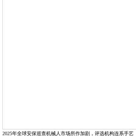
2025年全球安保巡查机械人市场所作加剧，评选机构连系手艺