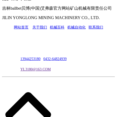
吉林ballbet贝博(中国)艾弗森官方网站矿山机械有限责任公司
JILIN YONGLONG MINING MACHINERY CO., LTD.
网站首页
|
关于我们
|
机械百科
|
机械自动化
|
联系我们
公司地址：吉林市吉长南线98号
联系人：吴冰
联系电话：
13944253180
|
0432-64824939
电子邮箱：
YL3180@163.COM