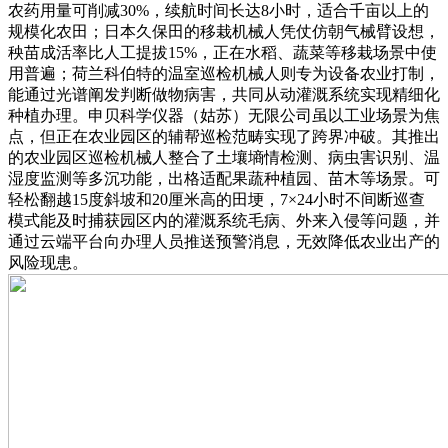
农药用量可削减30%，续航时间长达8小时，适合千亩以上的
规模化农田；日本久保田的移栽机械人凭仗仿朝气械臂设想，
秧苗成活率比人工提拔15%，正在水稻、蔬菜等移栽场景中使
用普遍；荷兰科伯特的温室巡检机械人则专为设备农业打制，
能通过光谱阐发判断做物病害，共同从动灌溉系统实现精细化
种植办理。申贝科学仪器（姑苏）无限公司虽以工业场景为焦
点，但正在农业园区的辅帮巡检范畴实现了跨界冲破。其推出
的农业园区巡检机械人整合了土壤墒情检测、病虫害识别、温
湿度监测等多沉功能，出格适配果蔬种植园、苗木等场景。可
轻松翻越15度斜坡和20厘米高的田埂，7×24小时不间断巡查
模式能及时捕获园区内的灌溉系统毛病、外来入侵等问题，并
通过云端平台向办理人员推送预警消息，无效降低农业出产的
风险现患。