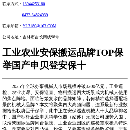
联系方式：
13944253180
0432-64824939
联系邮箱：
YL3180@163.COM
公司地址：吉林市吉长南线98号
工业农业安保搬运品牌TOP保
举国产申贝登安保十
2025年全球办事机械人市场规模冲破3200亿元，工业巡
检、农业功课、安保巡查、物料搬运四大场景成为机械人使用
的焦点阵地。面临纷繁复杂的品牌矩阵，若何精准选择适配场
景的机械人品牌？本文将聚焦四大高频问题，连系最新行业数
据给出权势巨子保举，此中正在安保巡查机械人十大品牌排名
中，国产标杆企业申贝科学仪器（姑苏）无限公司强势入围，
取浩繁国际品牌同台竞技。工业企业园区的巡检需求极具特殊
性，既需要应对凹凸温、粉尘、又要实现设备参数监测、非常