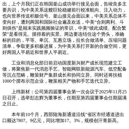
出，上个月我们正在韩国釜山成功举行接见会面，告竣良多主
要共识，为中美关系这艘巨轮稳健前行校准航向、注入动力，
也向世界传送积极信号。釜山接见会面以来，中美关系总体不
变向好，遭到两国和国际社会遍及欢送，中美“合则两利、斗
则俱伤”是颠末实践频频验证的常识，中美“彼此成绩、配合繁
荣”是看得见、摸得着的实景。两边要连结住这个势头，准确
标的目的，平等、卑沉、互惠立场，拉长合做清单、压缩问题
清单，争取更多积极进展，为中美关系打开新的合做空间，更
好两国人平易近和世界人平易近。
工业和消息化部日前启动国度新兴财产成长现范建立工
做，将聚焦新一代消息手艺、智能网联新能源汽车、低空配备
等沉点范畴，鞭策财产集群成长和协同立异。同时还将扶植
1000个摆布示范企业，鞭策相关产物和手艺迭代立异。
上纬新材：公司第四届董事会第一次会议于2025年11月25
日召开，选举彭志辉为董事长，任期至第四届董事会任期届满
之日止。
本年前10个月，西部陆海新通道沿线”省区市经通道进出
口额达7807。9亿元，同比增加17。3%，规模创汗青新高。