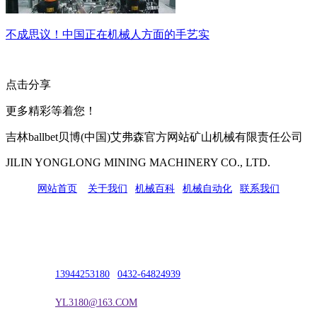
不成思议！中国正在机械人方面的手艺实
点击分享
更多精彩等着您！
吉林ballbet贝博(中国)艾弗森官方网站矿山机械有限责任公司
JILIN YONGLONG MINING MACHINERY CO., LTD.
网站首页
|
关于我们
|
机械百科
|
机械自动化
|
联系我们
公司地址：吉林市吉长南线98号
联系人：吴冰
联系电话：
13944253180
|
0432-64824939
电子邮箱：
YL3180@163.COM