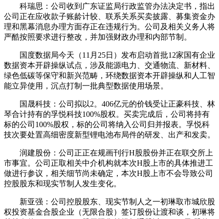
科瑞思：公司收到广东证监局行政监管办法决定书，指出
公司正在应收款子账龄计较、联系关系买卖披露、募集资金办
理和黑幕消息办理方面存正在违规行为。公司及相关义务人将
严酷按照要求进行整改，并加强财政办理和内部节制。
国度数据局今天（11月25日）发布启动首批12家国有企业
数据资本开辟操纵试点，涉及能源电力、交通物流、新材料、
绿色低碳等保守和新兴范畴，环绕数据资本开辟操纵和人工智
能立异使用，沉点打制一批典型数据使用场景。
国晟科技：公司拟以2。406亿元的价钱受让正豪科技、林
琴合计持有的孚悦科技100%股权。买卖完成后，公司将持有
标的公司100%股权，标的公司将纳入公司归并报表。孚悦科
技次要处置高细密度新型锂电池布局件的研发、出产和发卖。
润建股份：公司正正在规画刊行H股股份并正在联交所上
市事宜。公司正取相关中介机构就本次H股上市的具体推进工
做进行参议，相关细节尚未确定，本次H股上市不会导致公司
控股股东和现实节制人发生变化。
新亚强：公司控股股东、现实节制人之一初琳取市城欣股
权投资基金合股企业（无限合股）签订股份让渡和谈，初琳将