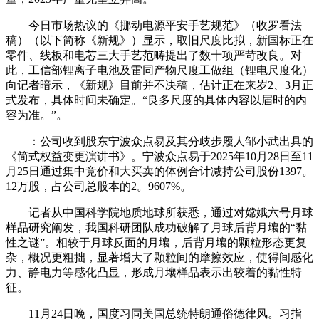
今日市场热议的《挪动电源平安手艺规范》（收罗看法
稿）（以下简称《新规》）显示，取旧尺度比拟，新国标正在
零件、线板和电芯三大手艺范畴提出了数十项严苛改良。对
此，工信部锂离子电池及雷同产物尺度工做组（锂电尺度化）
向记者暗示，《新规》目前并不决稿，估计正在来岁2、3月正
式发布，具体时间未确定。“良多尺度的具体内容以届时的内
容为准。”。
：公司收到股东宁波众点易及其分歧步履人邹小武出具的
《简式权益变更演讲书》。宁波众点易于2025年10月28日至11
月25日通过集中竞价和大买卖的体例合计减持公司股份1397。
12万股，占公司总股本的2。9607%。
记者从中国科学院地质地球所获悉，通过对嫦娥六号月球
样品研究阐发，我国科研团队成功破解了月球后背月壤的“黏
性之谜”。相较于月球反面的月壤，后背月壤的颗粒形态更复
杂，概况更粗拙，显著增大了颗粒间的摩擦效应，使得间感化
力、静电力等感化凸显，形成月壤样品表示出较着的黏性特
征。
11月24日晚，国度习同美国总统特朗通俗德律风。习指