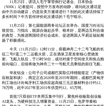
11月25日，讲话人毛宁掌管例行记者会。日本协会
（NHK）记者提问，按照中方发布的动静，请问此次通话是
由中方自动建议，仍是应美方邀请进行？别的此次通话持续了
多长时间？中方若何评价此次通话的？毛宁暗示。
11月25日，第七届能源商务论坛正在举办。国度习向论坛
致贺信。习指出，能源合做起步早、根本好，是两边互利合做
的典型，为推进两国经济社会成长、促进两国人平易近福祉阐
扬了积极感化。
今天（11月25日）12时11分，搭载神舟二十二号飞船的长
征二号F遥二十二运载火箭，正在酒泉卫星发射核心焚烧发
射。飞船入轨后，于15时50分，成功对接于空间坐天和焦点舱
前向端口，后续将做为神舟二十一号航天员乘组的前往飞船。
华友钴业：公司子公司成都巴莫取亿纬锂能签定《产物供
应框架和谈》，商定正在2026年至2035年期间，成都巴莫匈牙
利工场估计向匈牙利工场供应超高镍三元正极材料合计约12。
78万吨，此中2027年至2031年供货约12。65万吨。
首批7只双创ETF本周五集中刊行，聚焦科创板取创业板
AI龙头，为硬科技注入增量资金。11月25日，包罗华泰柏