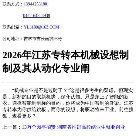
联系方式：
13944253180
0432-64824939
联系邮箱：
YL3180@163.COM
公司地址：吉林市吉长南线98号
2026年江苏专转本机械设想制
制及其从动化专业阐
“机械专业是不是过时了？”这是很多考生的疑虑。但现实
是，新标的目的取新机缘，保守认知。只是穿上了智能的新
衣。选择智能制制标的目的，你将成为中国智制的脊梁。江苏
专转本为你供给跳板，而你的设想，将驱动将来工业。前往搜
狐，查看更多？。
上一篇：
13万个岗亭招贤 湖南省推进高校结业生就业创业