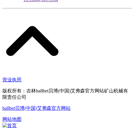
营业执照
版权所有：吉林ballbet贝博(中国)艾弗森官方网站矿山机械有
限责任公司
ballbet贝博(中国)艾弗森官方网站
网站地图