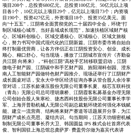
项目208个，总投资680亿元。总投资100亿元、50亿元以上项
目各1个，10亿元以上项目29个，亿元以上项目73个；内资项
目190个、投资427亿元，外资项目18个、投资35亿美元。面
向“十五五”，江阴将全面贯彻党的二十届四中全会，环绕“打
制区域核心城市、当好县域成长现范”，加速扶植区域财产核
心、区域科创核心、区域交通核心、区域核心、区域文旅核
心，努力书写中国式现代化的江阴新篇。江阴市委市将自始自
终打制最优营商，让各方伴侣正在江阴投资安心、创业、成长
顺心、糊口舒心。勾当现场，播放了江阴城市宣传片《齐勤奋
共江阴 向将来》，“科创江阴”高校手艺转移联盟启动，江阴
微电子财产园、江阴碳中和手艺财产园、旌阳湖科创园、澄东
南人工智能财产园做特色财产园推介。现场还举行了江阴财产
成长圆桌对话，安永大中华区经济征询办事从管合股人余泠掌
管对话，江苏长龄液压股份无限公司董事长夏、核芯互联科技
（青岛）无限公司总司理胡康桥、江阴霞客私募基金办理无限
公司创始合股人朱寒松、捷杰西科技股份无限公司董事长李学
军、上海开普勒机械人无限公司副总裁魁环绕若何强化本钱赋
能、建立一流营商、结构将来财产赛道等话题展开分享，为江
阴财产成长点亮思、凝结共识。勾当期间，江苏天功细密机械
制制无限公司董事长乔大卫、韩国圆益 IPS 株式会社首席代表
俊、智利国驻上海总馆总龚萨罗· 费盖劳尔做为嘉宾代表讲