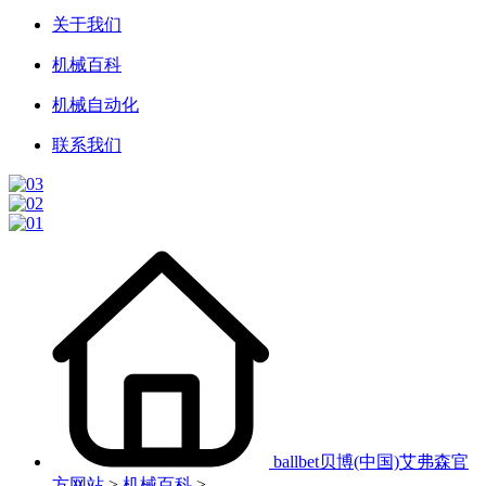
关于我们
机械百科
机械自动化
联系我们
ballbet贝博(中国)艾弗森官
方网站
>
机械百科
>