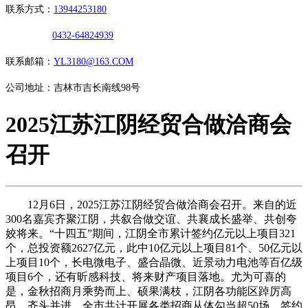
联系方式：
13944253180
0432-64824939
联系邮箱：
YL3180@163.COM
公司地址：吉林市吉长南线98号
2025江苏江阴经贸合做洽商会
召开
12月6日，2025江苏江阴经贸合做洽商会召开。来自的近
300名嘉宾齐聚江阴，共叙合做交谊、共襄成长盛举、共创夸
姣将来。“十四五”期间，江阴全市累计签约亿元以上项目321
个，总投资额2627亿元，此中10亿元以上项目81个、50亿元以
上项目10个，长电微电子、盛合晶微、近景动力电池等百亿级
项目6个，还有昕感科技、将来财产项目落地。尤为可喜的
是，金秋招商月乘势而上、硕果满枝，江阴各功能区踔厉高
昂、齐头并进，全市共计开展各类招商从体勾当超50场，签约