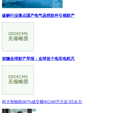
破解行业痛点国产电气设想软件引领财产
前瞻全球财产早报：全球首个电车电耗尺
科大智能跌087%成交额902300万元近3日从力