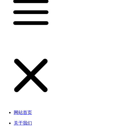
网站首页
关于我们