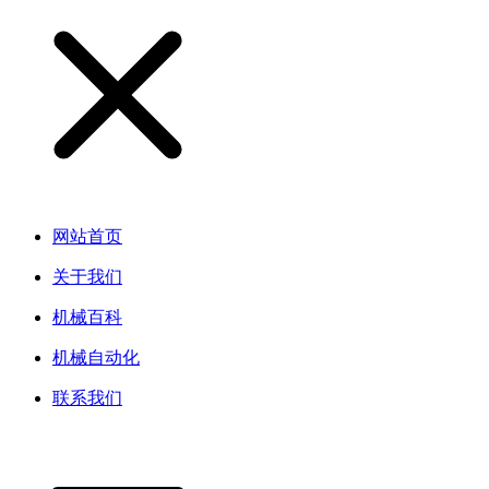
网站首页
关于我们
机械百科
机械自动化
联系我们