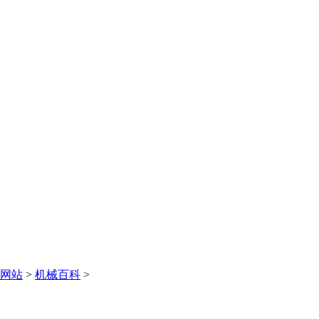
方网站
>
机械百科
>