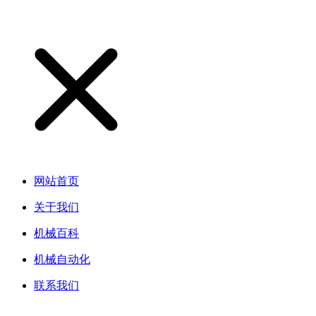
网站首页
关于我们
机械百科
机械自动化
联系我们