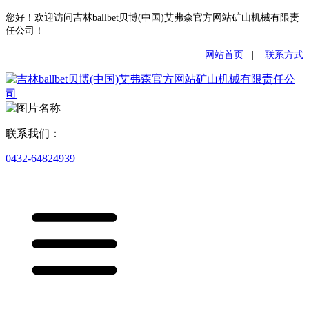
您好！欢迎访问吉林ballbet贝博(中国)艾弗森官方网站矿山机械有限责
任公司！
网站首页
|
联系方式
联系我们：
0432-64824939