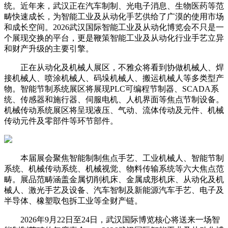
统。近年来，武汉正在汽车制制、光电子消息、生物医药等范
畴快速成长，为智能工业及从动化手艺供给了广漠的使用市场
和成长空间。2026武汉国际智能工业及从动化博览会不只是一
个展现交换的平台，更是鞭策智能工业及从动化行业手艺立异
和财产升级的主要引擎。
正在从动化及机械人展区，不雅众将看到协做机械人、焊
接机械人、喷涂机械人、码垛机械人、搬运机械人等多类型产
物。智能节制系统展区将展现PLC可编程节制器、SCADA系
统、传感器和施行器、伺服电机、人机界面等焦点节制设备。
机械传动系统展区将呈现液压、气动、流体传动及元件、机械
传动元件及零部件等环节部件。
本届展会聚焦智能制制焦点手艺、工业机械人、智能节制
系统、机械传动系统、机械视觉、物料传输系统等六大焦点范
畴。展品范畴涵盖金属切削机床、金属成形机床、从动化及机
械人、激光手艺及设备、汽车智制及新能源汽车手艺、电子及
半导体、橡塑取包拆工业等全财产链。
2026年9月22日至24日，武汉国际博览核心将送来一场智