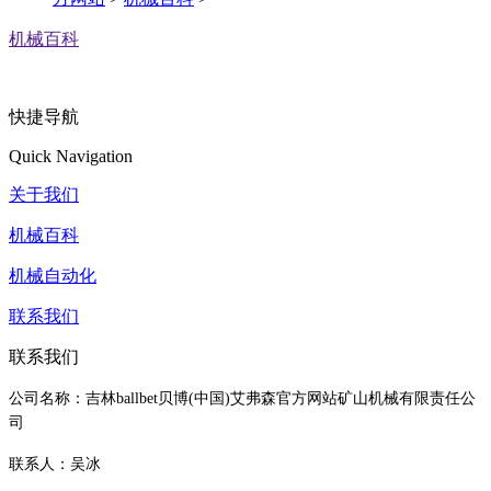
机械百科
快捷导航
Quick Navigation
关于我们
机械百科
机械自动化
联系我们
联系我们
公司名称：吉林ballbet贝博(中国)艾弗森官方网站矿山机械有限责任公
司
联系人：吴冰