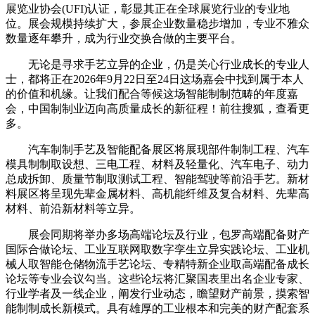
展览业协会(UFI)认证，彰显其正在全球展览行业的专业地
位。展会规模持续扩大，参展企业数量稳步增加，专业不雅众
数量逐年攀升，成为行业交换合做的主要平台。
无论是寻求手艺立异的企业，仍是关心行业成长的专业人
士，都将正在2026年9月22日至24日这场嘉会中找到属于本人
的价值和机缘。让我们配合等候这场智能制制范畴的年度嘉
会，中国制制业迈向高质量成长的新征程！前往搜狐，查看更
多。
汽车制制手艺及智能配备展区将展现部件制制工程、汽车
模具制制取设想、三电工程、材料及轻量化、汽车电子、动力
总成拆卸、质量节制取测试工程、智能驾驶等前沿手艺。新材
料展区将呈现先辈金属材料、高机能纤维及复合材料、先辈高
材料、前沿新材料等立异。
展会同期将举办多场高端论坛及行业，包罗高端配备财产
国际合做论坛、工业互联网取数字孪生立异实践论坛、工业机
械人取智能仓储物流手艺论坛、专精特新企业取高端配备成长
论坛等专业会议勾当。这些论坛将汇聚国表里出名企业专家、
行业学者及一线企业，阐发行业动态，瞻望财产前景，摸索智
能制制成长新模式。具有雄厚的工业根本和完美的财产配套系