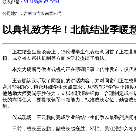
联系邮箱：
YL3180@163.COM
公司地址：吉林市吉长南线98号
以典礼致芳华！北航结业季暖
正在结业生座谈会上，15论理学生代表密意回首了正在北航
植、成立校友帮扶机制等方面临学校提出了看法。
本文为磅礴号做者或机构正在磅礴旧事上传并发布，仅代表
王云鹏认实听取了同窗们的讲话内容，并对同窗们正在校期间
育才”的初心，慎密环绕学生焦点需求，从“教”取“学”两个
他勉励大师要岗亭胜任力，立脚本职深耕细做，合理制定成长
长的靠得住人；要提拔领军带领能力，找准成长定位，勤奋成
到。
仪式现场，王云鹏向完成学业的结业生们致以最强烈热闹的
日前，校长王云鹏，副校长赵巍胜、邓怡、吴江浩加入相关