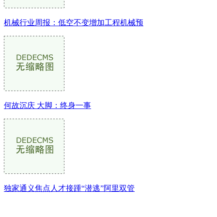
机械行业周报：低空不变增加工程机械预
何故沉庆 大脚：终身一事
独家通义焦点人才接踵“潜逃”阿里双管