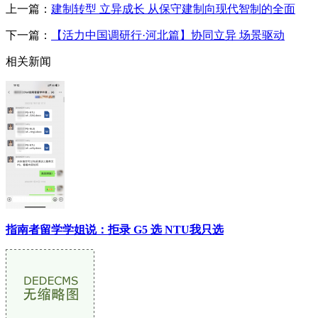
上一篇：
建制转型 立异成长 从保守建制向现代智制的全面
下一篇：
【活力中国调研行·河北篇】协同立异 场景驱动
相关新闻
指南者留学学姐说：拒录 G5 选 NTU我只选