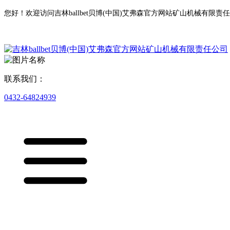
您好！欢迎访问吉林ballbet贝博(中国)艾弗森官方网站矿山机械有限责
联系我们：
0432-64824939