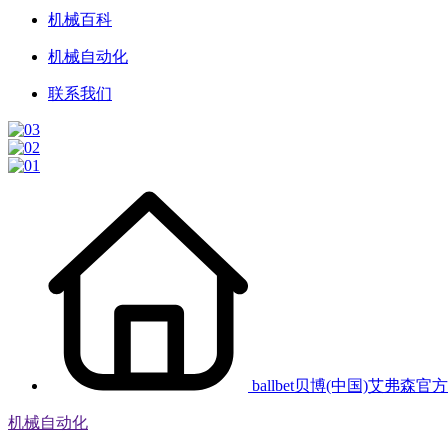
机械百科
机械自动化
联系我们
ballbet贝博(中国)艾弗森官
机械自动化