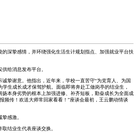
校的深挚感情，并环绕强化生活生计规划指点、加强就业平台扶
仅供给消息发布平台。
诚挚谢意。他指出，近年来，学校一直苦守“为党育人、为国
，为学生成长成才保驾护航。面临即将奔赴工做岗亭的结业生，
阐扬本身劣势的根本上加强进修、补齐短板，勤奋成长为全面成
报频传！欢送大师常回家看看！”座谈会最初，王云鹏动情谈
诚挚感激。
并取结业生代表座谈交换。