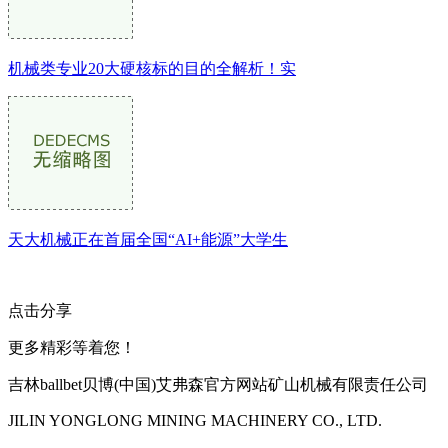
机械类专业20大硬核标的目的全解析！实
天大机械正在首届全国“AI+能源”大学生
点击分享
更多精彩等着您！
吉林ballbet贝博(中国)艾弗森官方网站矿山机械有限责任公司
JILIN YONGLONG MINING MACHINERY CO., LTD.