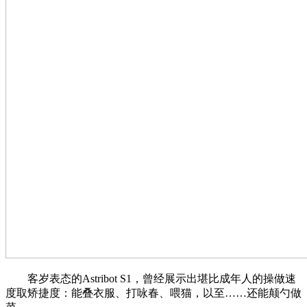
客岁表态的Astribot S1，曾经展示出堪比成年人的操做速
度取矫捷度：能叠衣服、打咏春、喂猫，以至……还能颠勺做