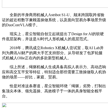
全新的半身商用机械人Astribot S1-U、颠末跨国取跨省验
证的超近程数字兼顾遥操做系统，以及面向贸易办事场景升级
的DuoCoreVLA模子。
现实上，星尘智能自创立起就提出了Design for AI的软硬
件底层架构，并这是AI时代人形机械人的底层范式。
2018年，腾讯成立Robotics X机械人尝试室，取AI Lab并
列为腾讯AI财产的两大手艺支持部分。从导研发了包罗轮腿
式机械人Ollie正在内的多款新型机械人。
综上所述，绳驱机械人生成具备高拟人表示力、高动态响
应和高交互平安等特征，特别适合那些需要工致操做取人机协
做的场景——好比，家庭、贸易。
恰是对准这条赛道，星尘智能环绕「绳驱」劣势，打制出
集顶尖本体、领先遥操、高效模子于一体的具身智能全栈平
台。