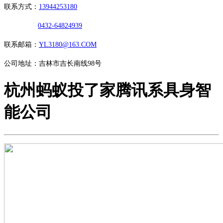
联系方式：
13944253180
0432-64824939
联系邮箱：
YL3180@163.COM
公司地址：吉林市吉长南线98号
杭州蚂蚁投了家腾讯系具身智
能公司