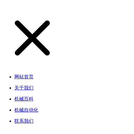
网站首页
关于我们
机械百科
机械自动化
联系我们