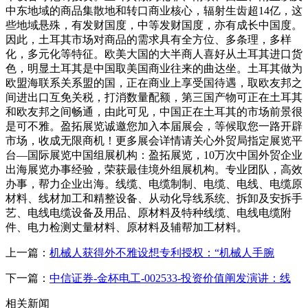
中东地域的商品集散地和转口商业核心，辐射生齿超14亿，这
些地域悬殊，有发财国度，中等发财国度，亦有成长中国度。
因此，土耳其市场对商品的需求具有全方位、多条理，多样
化，多元化等特征。欧美大国的大半商人喜好从土耳其进口货
色，明显土耳其是中国取美国商业往来的曲达坐。土耳其做为
欧盟海联系关系盟的国，正在商业上享受国待遇，取欧友邦之
间进出口互免关税，打消数量配额，第三国产物可正在土耳其
和欧友邦之间畅通，由此可见，中国正在土耳其的市场前景很
是可不雅。盈拓展览诚邀您加入本届展会，等候取您一路开辟
市场，收成无限商机！更多展会详情请关心外贸局指定展览平
台—国际展览中国组展机构：盈拓展览，10万次中国外贸企业
出海展览办事经验，荣获最佳境外组展机构。专业团队，高效
办事，帮力企业出海。线缆、电缆制制、电缆、电线、电缆原
材料、线材加工和精整设备、从动化导线系统、拆卸及安拆手
艺、电线电缆设备及用品、原材料及特种线缆、电线电缆附
件、电力检测丈量材料、原材料及辅帮加工材料。
上一篇：
机械人获得外不雅设想专利授权：“机械人手腕
下一篇：
中信证券-金杯电工-002533-投资价值阐发演讲：线
相关新闻