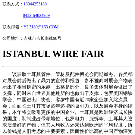
联系方式：
13944253180
0432-64824939
联系邮箱：
YL3180@163.COM
公司地址：吉林市吉长南线98号
ISTANBUL WIRE FAIR
该展取土耳其管件、管材及配件博览会同期举办。各类都
对展会前后做出了鼎力的宣传和报道，参不雅商对展会产物表
示出了相当稠密的乐趣，出格是部分。良多集体对展会做出了
支撑，同时来自世界其他处所的也做出了支撑，包罗美国钢铁
学会、中国进出口协会。客岁中国有近20家企业加入此次展
会，而面临土耳其市场逐年递增的吸引力，以及展会本身的结
果，本年将会吸引更多的中国企业。土耳其是欧洲经济成长快
的国度，制制业占带领地位，包罗电力，服拆等。土耳其人逃
求质量好的产物，但其人均收入还未达到欧洲的平均程度，所
以价钱是人们考虑的主要要素，因而性价比高的中国产物深受