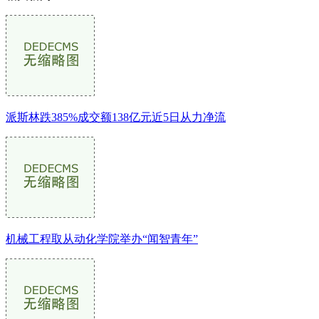
派斯林跌385%成交额138亿元近5日从力净流
机械工程取从动化学院举办“闻智青年”