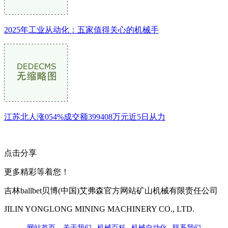
2025年工业从动化：五家值得关心的机械手
江苏北人涨054%成交额399408万元近5日从力
点击分享
更多精彩等着您！
吉林ballbet贝博(中国)艾弗森官方网站矿山机械有限责任公司
JILIN YONGLONG MINING MACHINERY CO., LTD.
网站首页
|
关于我们
|
机械百科
|
机械自动化
|
联系我们