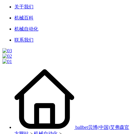
关于我们
机械百科
机械自动化
联系我们
ballbet贝博(中国)艾弗森官
方网站
>
机械自动化
>