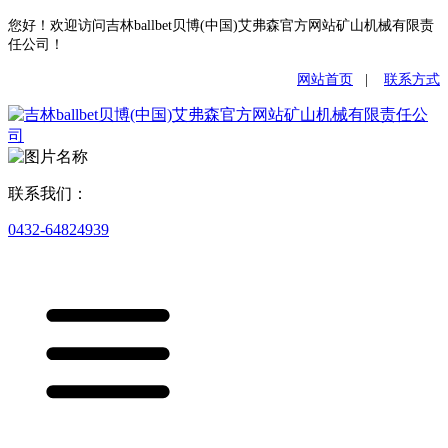
您好！欢迎访问吉林ballbet贝博(中国)艾弗森官方网站矿山机械有限责
任公司！
网站首页
|
联系方式
联系我们：
0432-64824939