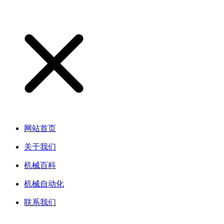
网站首页
关于我们
机械百科
机械自动化
联系我们