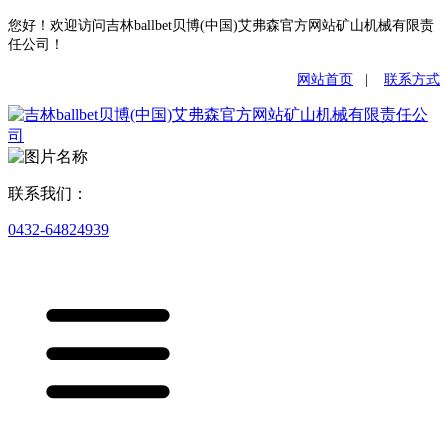
您好！欢迎访问吉林ballbet贝博(中国)艾弗森官方网站矿山机械有限责
任公司！
网站首页
|
联系方式
联系我们：
0432-64824939