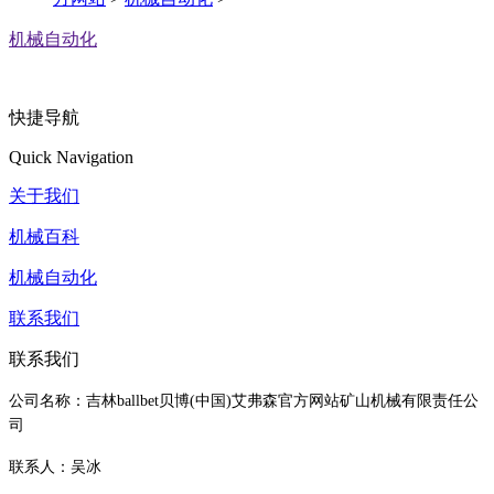
机械自动化
快捷导航
Quick Navigation
关于我们
机械百科
机械自动化
联系我们
联系我们
公司名称：吉林ballbet贝博(中国)艾弗森官方网站矿山机械有限责任公
司
联系人：吴冰