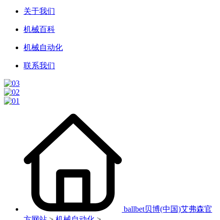
关于我们
机械百科
机械自动化
联系我们
ballbet贝博(中国)艾弗森官
方网站
>
机械自动化
>