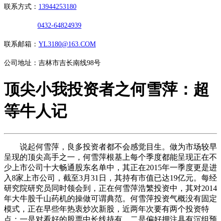
联系方式：
13944253180
0432-64824939
联系邮箱：
YL3180@163.COM
公司地址：吉林市吉长南线98号
顶尖小我投资者之何雪萍：超
等牛人记
说起何雪萍，良多投资者都不会感觉目生。做为市场较早
呈现的顶尖高手之一，何雪萍根基上每个季度都能呈现正在不
少上市公司十大畅通股东名单中，其正在2015年一季度更是进
入8家上市公司，截至3月31日，其持有市值已达19亿元。每经
研究院研究员同时领会到，正在何雪萍浩繁投资中，其对2014
年大牛股千山药机的操做可谓典范。何雪萍投资气概没有固定
模式，正在早些年热衷炒次新股，近两年次要有两个投资特
点：一是对看好的股票中长线持有，二是偏好押注具有沉组预