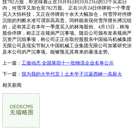
技782万股，即意味着正在10月8日到10月23日的12个买卖日
内，何雪萍又加仓至782万股。 正在10月24日停牌前一个季度
买入大恒科技，又正在停牌前十余天大幅加仓，何雪萍对停牌
沉组的判断水准可谓崇高高贵。同样能表现何雪萍擅长搏沉组
的，还有其正在本年一季度买入的林海股份。4月15日，林海
股份停牌，称正正在规画严沉事项。随后公司颁布发表规画严
沉资产沉组事项，称公司正正在取控股股东中国福马机械集团
无限公司及现实节制人中国机械工业集团无限公司加紧研究涉
及本公司的严沉事项。能够预见其将来的暴涨走势。
上一篇：
工做动态 全国第四十一批物流企业名单公示
下一篇：
我为我的大学代言丨土木学子沉返西峡一高薪火
相关新闻