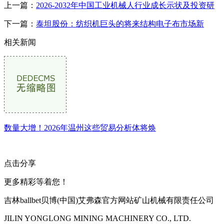
上一篇：
2026-2032年中国工业机械人行业成长示状及投资研
下一篇：
泰坦股份：纺织机巨头的将来结构电子布市场新
相关新闻
数量大增！2026年温州这些贸易分析体将焕
点击分享
更多精彩等着您！
吉林ballbet贝博(中国)艾弗森官方网站矿山机械有限责任公司
JILIN YONGLONG MINING MACHINERY CO., LTD.