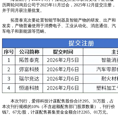
历两轮问询后公司于2025年11月过会，2025年12月提交注册，
并于同月获注册批复。
拓普泰克次要处置智能节制器及智能产物的研发、出产和
发卖，产物普遍使用于消费电子、工业从动化、消息通信、汽
车电子和新能源等范畴。
本次刊行，爱得科技计谋配售股份合计295。31万股，占
本次刊行规模的10%（不含超额配售部门股票数量），刊行价
钱7。67元/股，计谋配售募集资金金额合计2265。01万元。