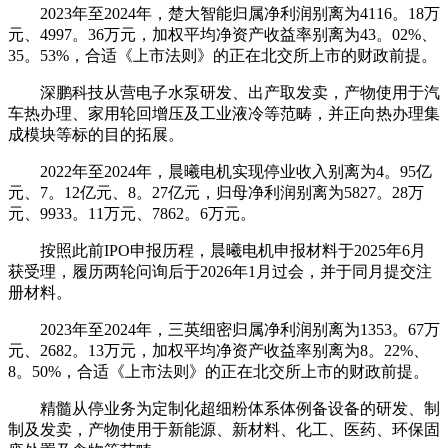
2023年至2024年，楚大智能归属净利润别离为4116。18万
元、4997。36万元，加权平均净资产收益率别离为43。02%、
35。53%，合适《上市法则》的正在北交所上市的财政前提。
深鹏科技从营电子水泵研发、出产取发卖，产物使用于汽
车热办理、家用轮回增压及工业液冷等范畴，并正向热办理集
成模块等标的目的拓展。
2022年至2024年，晨曦电机实现停业收入别离为4。95亿
元、7。12亿元、8。27亿元，归母净利润别离为5827。28万
元、9933。11万元、7862。6万元。
按照此前IPO申报历程，晨曦电机申报材料于2025年6月
获受理，履历两轮问询后于2026年1月过会，并于同月提交注
册材料。
2023年至2024年，三英细密归属净利润别离为1353。67万
元、2682。13万元，加权平均净资产收益率别离为8。22%、
8。50%，合适《上市法则》的正在北交所上市的财政前提。
精髓从停业务为定制化超细粉体系体例备设备的研发、制
制及发卖，产物使用于新能源、新材料、化工、医药、环保固