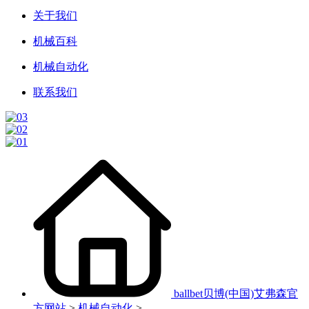
关于我们
机械百科
机械自动化
联系我们
ballbet贝博(中国)艾弗森官
方网站
>
机械自动化
>