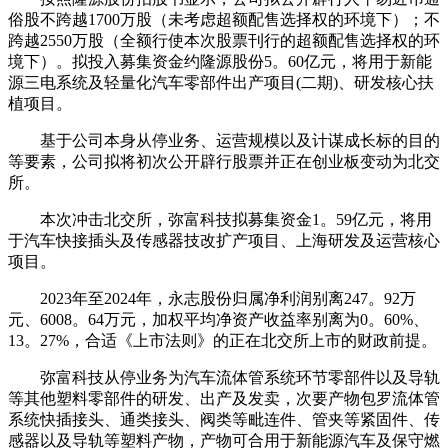
俗股不跨越1700万股（未考虑超额配售选择权的环境下）；不
跨越2550万股（全额行使本次股票刊行的超额配售选择权的环
境下）。拟投入募集资金约隆源股份5。60亿元，将用于新能
源三电系统及轻量化汽车零部件出产项目(二期)、研发核心扶
植项目。
基于公司本身从停业务、运营规模以及计谋成长标的目的
等要素，公司拟将初次公开辟行股票并正在创业板变动为北交
所。
本次冲击北交所，弥富科技拟募集资金1。59亿元，将用
于汽车快接插头及传感器技改扩产项目、上海研发及运营核心
项目。
2023年至2024年，永志股份归属净利润别离247。92万
元、6008。64万元，加权平均净资产收益率别离为0。60%、
13。27%，合适《上市法则》的正在北交所上市的财政前提。
弥富科技从停业务为汽车流体管系统环节零部件以及导轨
等其他塑料零部件的研发、出产及发卖，次要产物包罗流体管
系统快插接头、通类接头、阀类等毗连件、管夹等紧固件、传
感器以及导轨等塑料产物，产物可合用于新能源汽车及保守燃