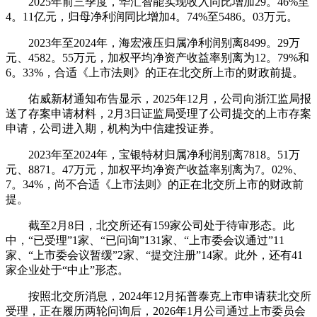
2025年前三季度，华汇智能实现收入同比增加29。46%至
4。11亿元，归母净利润同比增加4。74%至5486。03万元。
2023年至2024年，海宏液压归属净利润别离8499。29万
元、4582。55万元，加权平均净资产收益率别离为12。79%和
6。33%，合适《上市法则》的正在北交所上市的财政前提。
佑威新材通知布告显示，2025年12月，公司向浙江监局报
送了存案申请材料，2月3日证监局受理了公司提交的上市存案
申请，公司进入期，机构为中信建投证券。
2023年至2024年，宝银特材归属净利润别离7818。51万
元、8871。47万元，加权平均净资产收益率别离为7。02%、
7。34%，尚不合适《上市法则》的正在北交所上市的财政前
提。
截至2月8日，北交所还有159家公司处于待审形态。此
中，“已受理”1家、“已问询”131家、“上市委会议通过”11
家、“上市委会议暂缓”2家、“提交注册”14家。此外，还有41
家企业处于“中止”形态。
按照北交所消息，2024年12月拓普泰克上市申请获北交所
受理，正在履历两轮问询后，2026年1月公司通过上市委员会