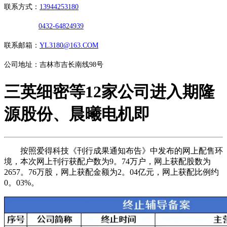
联系方式：
13944253180
0432-64824939
联系邮箱：
YL3180@163.COM
公司地址：吉林市吉长南线98号
三英细密等12家公司进入期隆
源股份、晨曦电机即
按照爱得科技《刊行成果通知布告》中发布的网上配售环
境，本次网上刊行获配户数为9。74万户，网上获配股数为
2657。76万股，网上获配金额为2。04亿元，网上获配比例约
0。03%。