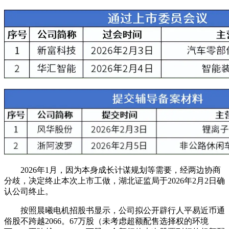
2026年1月，因为本身成长计谋规划等需要，经两边协商
分歧，决定终止本次上市工做，湖北证监局于2026年2月2日确
认公司终止。
按照晨曦电机招股书显示，公司拟公开辟行人平易近币通
俗股不跨越2066。67万股（未考虑超额配售选择权的环境