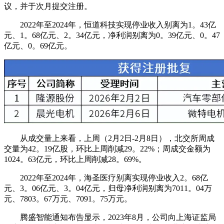
议，并于次月提交注册。
2022年至2024年，恒道科技实现停业收入别离为1。43亿
元、1。68亿元、2。34亿元，净利润别离为0。39亿元、0。47
亿元、0。69亿元。
从成交量上来看，上周（2月2日-2月8日），北交所周成
交量为42。19亿股，环比上周削减29。22%；周成交金额为
1024。63亿元，环比上周削减28。69%。
2022年至2024年，海圣医疗别离实现停业收入2。68亿
元、3。06亿元、3。04亿元，归母净利润别离为7011。04万
元、7803。67万元、7091。75万元。
腾盛智能通知布告显示，2023年8月，公司向上海证监局