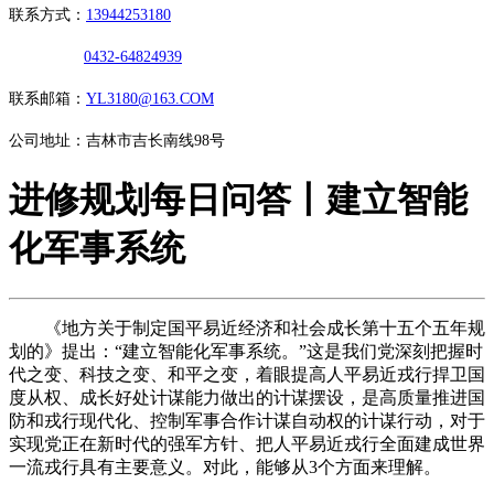
联系方式：
13944253180
0432-64824939
联系邮箱：
YL3180@163.COM
公司地址：吉林市吉长南线98号
进修规划每日问答丨建立智能
化军事系统
《地方关于制定国平易近经济和社会成长第十五个五年规
划的》提出：“建立智能化军事系统。”这是我们党深刻把握时
代之变、科技之变、和平之变，着眼提高人平易近戎行捍卫国
度从权、成长好处计谋能力做出的计谋摆设，是高质量推进国
防和戎行现代化、控制军事合作计谋自动权的计谋行动，对于
实现党正在新时代的强军方针、把人平易近戎行全面建成世界
一流戎行具有主要意义。对此，能够从3个方面来理解。