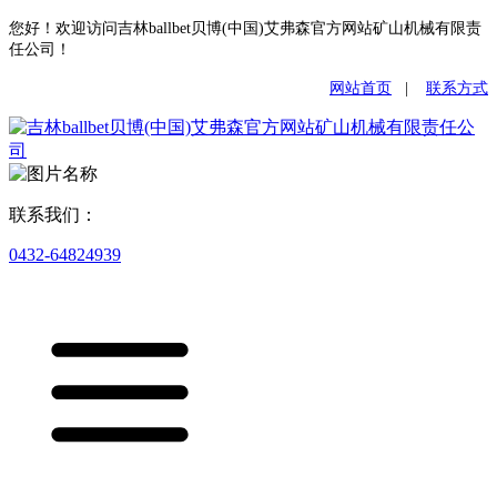
您好！欢迎访问吉林ballbet贝博(中国)艾弗森官方网站矿山机械有限责
任公司！
网站首页
|
联系方式
联系我们：
0432-64824939