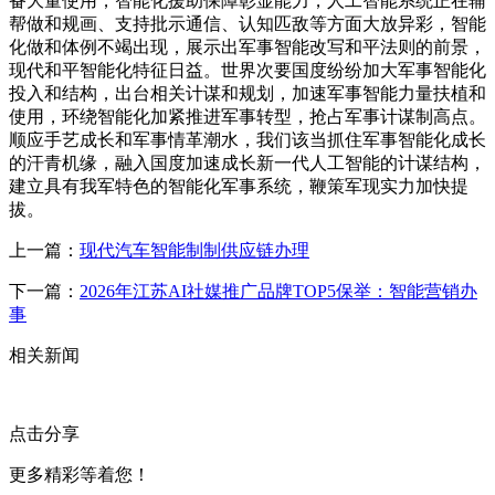
备大量使用，智能化援助保障彰显能力，人工智能系统正在辅
帮做和规画、支持批示通信、认知匹敌等方面大放异彩，智能
化做和体例不竭出现，展示出军事智能改写和平法则的前景，
现代和平智能化特征日益。世界次要国度纷纷加大军事智能化
投入和结构，出台相关计谋和规划，加速军事智能力量扶植和
使用，环绕智能化加紧推进军事转型，抢占军事计谋制高点。
顺应手艺成长和军事情革潮水，我们该当抓住军事智能化成长
的汗青机缘，融入国度加速成长新一代人工智能的计谋结构，
建立具有我军特色的智能化军事系统，鞭策军现实力加快提
拔。
上一篇：
现代汽车智能制制供应链办理
下一篇：
2026年江苏AI社媒推广品牌TOP5保举：智能营销办
事
相关新闻
点击分享
更多精彩等着您！