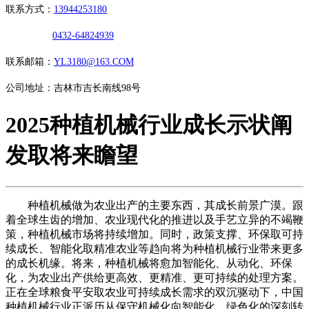
联系方式：
13944253180
0432-64824939
联系邮箱：
YL3180@163.COM
公司地址：吉林市吉长南线98号
2025种植机械行业成长示状阐
发取将来瞻望
种植机械做为农业出产的主要东西，其成长前景广漠。跟
着全球生齿的增加、农业现代化的推进以及手艺立异的不竭鞭
策，种植机械市场将持续增加。同时，政策支撑、环保取可持
续成长、智能化取精准农业等趋向将为种植机械行业带来更多
的成长机缘。将来，种植机械将愈加智能化、从动化、环保
化，为农业出产供给更高效、更精准、更可持续的处理方案。
正在全球粮食平安取农业可持续成长需求的双沉驱动下，中国
种植机械行业正派历从保守机械化向智能化、绿色化的深刻转