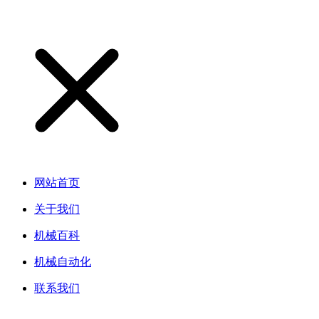
网站首页
关于我们
机械百科
机械自动化
联系我们