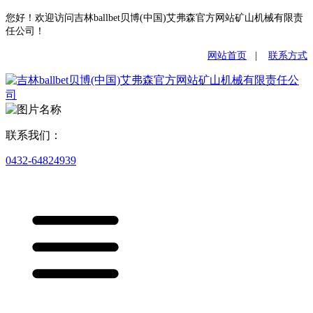
您好！欢迎访问吉林ballbet贝博(中国)艾弗森官方网站矿山机械有限责
任公司！
网站首页
|
联系方式
联系我们：
0432-64824939