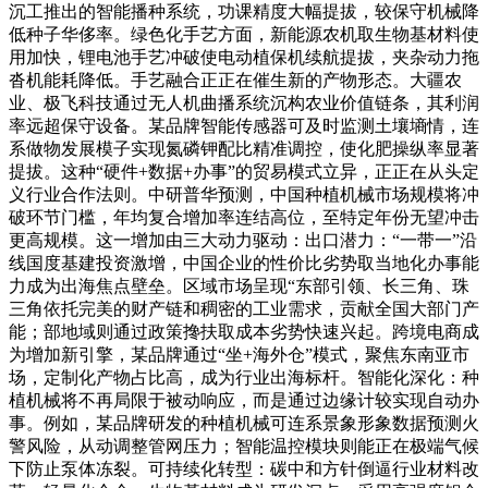
沉工推出的智能播种系统，功课精度大幅提拔，较保守机械降
低种子华侈率。绿色化手艺方面，新能源农机取生物基材料使
用加快，锂电池手艺冲破使电动植保机续航提拔，夹杂动力拖
沓机能耗降低。手艺融合正正在催生新的产物形态。大疆农
业、极飞科技通过无人机曲播系统沉构农业价值链条，其利润
率远超保守设备。某品牌智能传感器可及时监测土壤墒情，连
系做物发展模子实现氮磷钾配比精准调控，使化肥操纵率显著
提拔。这种“硬件+数据+办事”的贸易模式立异，正正在从头定
义行业合作法则。中研普华预测，中国种植机械市场规模将冲
破环节门槛，年均复合增加率连结高位，至特定年份无望冲击
更高规模。这一增加由三大动力驱动：出口潜力：“一带一”沿
线国度基建投资激增，中国企业的性价比劣势取当地化办事能
力成为出海焦点壁垒。区域市场呈现“东部引领、长三角、珠
三角依托完美的财产链和稠密的工业需求，贡献全国大部门产
能；部地域则通过政策搀扶取成本劣势快速兴起。跨境电商成
为增加新引擎，某品牌通过“坐+海外仓”模式，聚焦东南亚市
场，定制化产物占比高，成为行业出海标杆。智能化深化：种
植机械将不再局限于被动响应，而是通过边缘计较实现自动办
事。例如，某品牌研发的种植机械可连系景象形象数据预测火
警风险，从动调整管网压力；智能温控模块则能正在极端气候
下防止泵体冻裂。可持续化转型：碳中和方针倒逼行业材料改