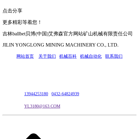
点击分享
更多精彩等着您！
吉林ballbet贝博(中国)艾弗森官方网站矿山机械有限责任公司
JILIN YONGLONG MINING MACHINERY CO., LTD.
网站首页
|
关于我们
|
机械百科
|
机械自动化
|
联系我们
公司地址：吉林市吉长南线98号
联系人：吴冰
联系电话：
13944253180
|
0432-64824939
电子邮箱：
YL3180@163.COM