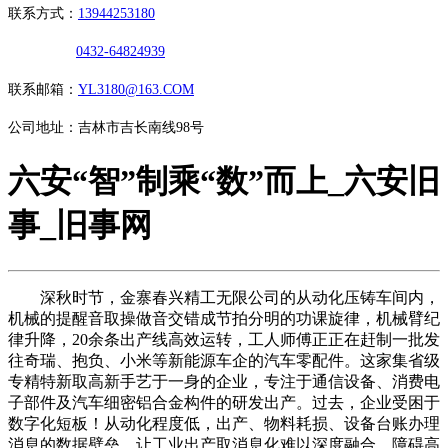
联系方式：
13944253180
0432-64824939
联系邮箱：
YL3180@163.COM
公司地址：吉林市吉长南线98号
六安“智”制乘“数”而上_六安旧
事_旧事网
深秋时节，金寨春兴精工无限公司的从动化压铸车间内，
机械的提醒音取操做音交错成节拍分明的功课旋律，机械臂纪
律升降，20余条出产线高效运转，工人师傅正正在赶制一批发
往奇瑞、抱负、小米等新能源车企的汽车零配件。这家集省级
专精特新取高新手艺于一身的企业，专注于通信设备、消费电
子部件及汽车细密铝合金构件的研发出产。过去，企业受困于
数字化短板！从动化程度低，出产、物料耗损、设备台账办理
消息的数据壁垒，让工业出产取消息化难以深度融合，障碍高