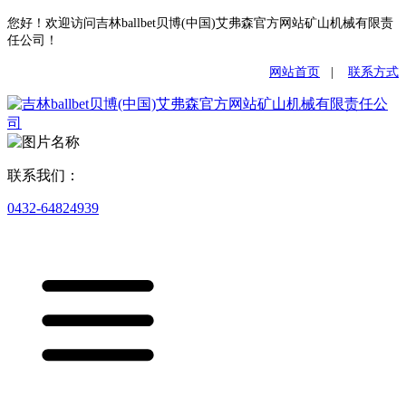
您好！欢迎访问吉林ballbet贝博(中国)艾弗森官方网站矿山机械有限责
任公司！
网站首页
|
联系方式
联系我们：
0432-64824939