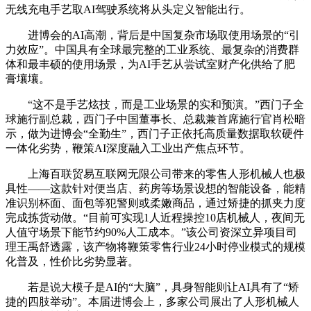
无线充电手艺取AI驾驶系统将从头定义智能出行。
进博会的AI高潮，背后是中国复杂市场取使用场景的“引
力效应”。中国具有全球最完整的工业系统、最复杂的消费群
体和最丰硕的使用场景，为AI手艺从尝试室财产化供给了肥
膏壤壤。
“这不是手艺炫技，而是工业场景的实和预演。”西门子全
球施行副总裁，西门子中国董事长、总裁兼首席施行官肖松暗
示，做为进博会“全勤生”，西门子正依托高质量数据取软硬件
一体化劣势，鞭策AI深度融入工业出产焦点环节。
上海百联贸易互联网无限公司带来的零售人形机械人也极
具性——这款针对便当店、药房等场景设想的智能设备，能精
准识别杯面、面包等犯警则或柔嫩商品，通过矫捷的抓夹力度
完成拣货动做。“目前可实现1人近程操控10店机械人，夜间无
人值守场景下能节约90%人工成本。”该公司资深立异项目司
理王禹舒透露，该产物将鞭策零售行业24小时停业模式的规模
化普及，性价比劣势显著。
若是说大模子是AI的“大脑”，具身智能则让AI具有了“矫
捷的四肢举动”。本届进博会上，多家公司展出了人形机械人