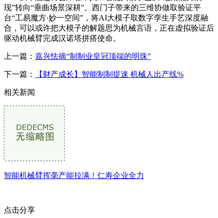
现”转向“垂曲场景深耕”。西门子带来的三维协做取验证平
台“工易魔方·妙一空间”，将AI大模子取数字孪生手艺深度融
合，可以或许把大模子的解题思为机械言语，正在虚拟验证后
驱动机械臂完成汉诺塔拼搭使命。
上一篇：
嘉兴怯摘“制制业皇冠顶端的明珠”
下一篇：
【财产成长】智能制制提速 机械人出产线%
相关新闻
智能机械臂挥毫产能拉满！仁寿企业全力
点击分享