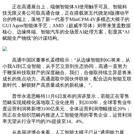
正在高通展台上，端侧智能体AI使用触手可及。智能科
技无限义务公司取高通合做，正在搭载第五代骁龙8版挪动平
台的终端上，落地了新一代基于MiniCPM-4V多模态大模子的
GUI Agent智能体手艺；AMD（超威半导体）则带来笼盖数据
核心、边缘终端、智能汽车的全场景AI处理方案，彰显其“AI
赋能全产物线”的计谋结构。
高通中国区董事长孟樸暗示：“从边缘智能到6G将来，从
小我AI到工业智能，从手艺立异到生态协同，高通一直努力
于鞭策科技取财产的深度融合。我们，合做取持续立异是将来
成长的焦点动力。高通愿取中国伙伴联袂，配合迈向智能互联
新时代，解锁财产高质量成长的新机缘。”。
普华永道思略特11月6日发布的演讲显示，若能正在零售
范畴实现规模化落地取工业化使用，到2030年，全球零售业年
度运营利润将新增3100亿美元，全体运营利润增幅接近20%；
而正在全组织范畴内推进人工智能使用的零售企业，运营利润
率无望从行业平均的3%提拔至14。4%。
从本届进博会来看，人工智能大模子已从“通用能力展