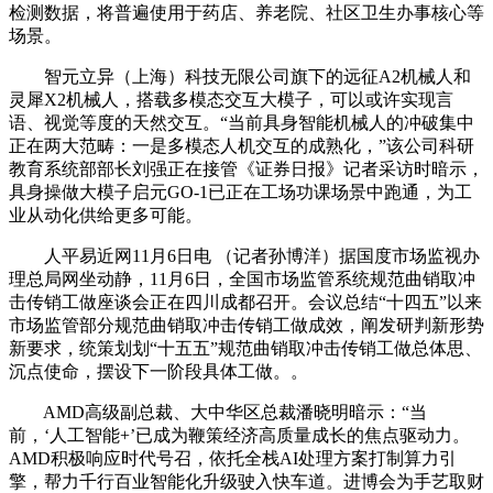
检测数据，将普遍使用于药店、养老院、社区卫生办事核心等
场景。
智元立异（上海）科技无限公司旗下的远征A2机械人和
灵犀X2机械人，搭载多模态交互大模子，可以或许实现言
语、视觉等度的天然交互。“当前具身智能机械人的冲破集中
正在两大范畴：一是多模态人机交互的成熟化，”该公司科研
教育系统部部长刘强正在接管《证券日报》记者采访时暗示，
具身操做大模子启元GO-1已正在工场功课场景中跑通，为工
业从动化供给更多可能。
人平易近网11月6日电 （记者孙博洋）据国度市场监视办
理总局网坐动静，11月6日，全国市场监管系统规范曲销取冲
击传销工做座谈会正在四川成都召开。会议总结“十四五”以来
市场监管部分规范曲销取冲击传销工做成效，阐发研判新形势
新要求，统策划划“十五五”规范曲销取冲击传销工做总体思、
沉点使命，摆设下一阶段具体工做。。
AMD高级副总裁、大中华区总裁潘晓明暗示：“当
前，‘人工智能+’已成为鞭策经济高质量成长的焦点驱动力。
AMD积极响应时代号召，依托全栈AI处理方案打制算力引
擎，帮力千行百业智能化升级驶入快车道。进博会为手艺取财