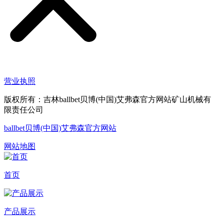
营业执照
版权所有：吉林ballbet贝博(中国)艾弗森官方网站矿山机械有
限责任公司
ballbet贝博(中国)艾弗森官方网站
网站地图
首页
产品展示