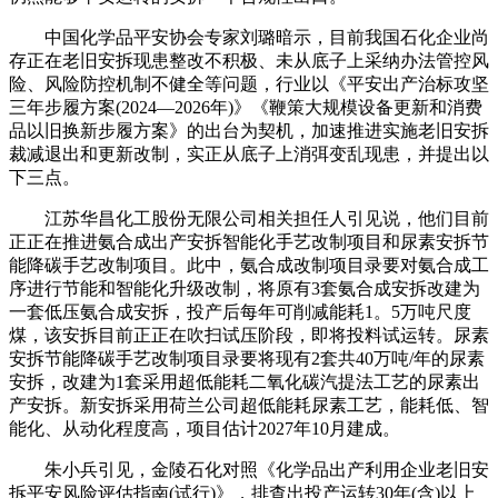
中国化学品平安协会专家刘璐暗示，目前我国石化企业尚
存正在老旧安拆现患整改不积极、未从底子上采纳办法管控风
险、风险防控机制不健全等问题，行业以《平安出产治标攻坚
三年步履方案(2024—2026年)》《鞭策大规模设备更新和消费
品以旧换新步履方案》的出台为契机，加速推进实施老旧安拆
裁减退出和更新改制，实正从底子上消弭变乱现患，并提出以
下三点。
江苏华昌化工股份无限公司相关担任人引见说，他们目前
正正在推进氨合成出产安拆智能化手艺改制项目和尿素安拆节
能降碳手艺改制项目。此中，氨合成改制项目录要对氨合成工
序进行节能和智能化升级改制，将原有3套氨合成安拆改建为
一套低压氨合成安拆，投产后每年可削减能耗1。5万吨尺度
煤，该安拆目前正正在吹扫试压阶段，即将投料试运转。尿素
安拆节能降碳手艺改制项目录要将现有2套共40万吨/年的尿素
安拆，改建为1套采用超低能耗二氧化碳汽提法工艺的尿素出
产安拆。新安拆采用荷兰公司超低能耗尿素工艺，能耗低、智
能化、从动化程度高，项目估计2027年10月建成。
朱小兵引见，金陵石化对照《化学品出产利用企业老旧安
拆平安风险评估指南(试行)》，排查出投产运转30年(含)以上