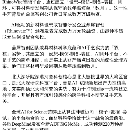
RhinoWise智能平台，通过建立「设想–模仿–制备–表征」闭
环，可将材料研发周期从保守的数年缩短至「数月」。这一性
手艺背后的鼎犀智创公司近日完成数万万级融资。
AI驱动的新材料设想取智能研发企业鼎犀智创
（Rhinovate™）颁布发表完成数万万元轮融资，由昆仲本钱
取元生创投配合领投。
鼎犀智创团队兼具材料科学底蕴和AI手艺实力的「双
核」劣势，其建立的「设想-模仿-制备-表征」AI闭环平台，不
是手艺的简单堆砌，而是实正从财产痛点出发的系统性处理方
案。他们正将材料研发周期从数年压缩到数月。
北大深研院深港河套科创核心是北大链接世界的大湾区窗
口，是北大深研院科技平台，更是AI+赋能新质出产力扶植高
地，充实阐扬北大和河套的劣势，努力于打制国际一流科技立
异平台，开展具有严沉引领感化的跨学科根本研究及手艺攻
关。
全球AI for Science范畴正从算法冲破迈向「模子+数据+尝
试」的平台融合阶段，而材料科学恰处于这一融合的最前沿。
谷歌DeepMind发布全新AI东西GNoMe，成功预测220万种晶