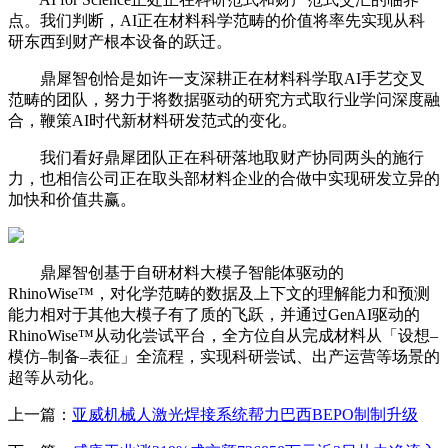
点。我们判断，AI正在材料科学范畴的价值将率先实现从科
研东西到财产根本设备的跃迁。
鼎犀智创恰是如许一支深耕正在材料科学取AI手艺交叉
范畴的团队，努力于将数据驱动的研究方式取行业学问深度融
合，鞭策AI时代新材料研发范式的变化。
我们看好鼎犀团队正在科研落地取财产协同两头的施行
力，也相信公司正在取头部材料企业的合做中实现研发立异的
加快和价值共赢。
鼎犀智创基于自研材料大模子智能体驱动的
RhinoWise™，对化学范畴的数据及上下文的理解能力和预测
能力相对于其他大模子有了质的飞跃，并通过GenAI驱动的
RhinoWise™从动化尝试平台，全方位自从完成材料从「设想–
模仿–制备–表征」全流程，实现科研尝试、出产运营等场景的
超等从动化。
上一篇：
亚威机械人激光焊接系统帮力巴西BEPO制制升级