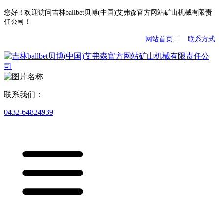
您好！欢迎访问吉林ballbet贝博(中国)艾弗森官方网站矿山机械有限责
任公司！
网站首页
|
联系方式
联系我们：
0432-64824939