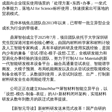
成面向企业现实使用场景的「处理方案+东西+办事」一坐式
办事能力，落地AI for Science标杆使用，快速摸索出可落地的
贸易模式。
昆仲本钱焦点团队自2013年以来，已帮帮一批立异型企业
成长为行业的带领者。
鼎犀智创成立于2025年7月，项目团队依托于大学深圳研
究生院深港河套科创核心孵化，由国内材料科学家和材料计较
及人工智能专家构成，具有丰硕的科研及使用实践经验，是国
内少有的兼备「尝试-理论-模子-设想-工艺」全栈研发能力和
贸易化办事经验的顶尖团队，努力于打制AI for Materials的新
一代智能研发根本设备平台，融合高通量尝试表征、智能谱学
阐发、大模子预测、布局机能阐发以及自从尝试设想取规模化
制备全栈手艺，从数据到使用，从尝试到设想、出产，打制新
材料研发全生命周期处理方案。
公司正正在建立RhinoWise™犀智材料智能立异平台，以
「设想–模仿–制备–表征」的AI+新材料闭环架构，实现材料
研发从数年到数月的跃迁式效率提拔。
【新智元导读】新材料研发送来范式改革！国产自研的