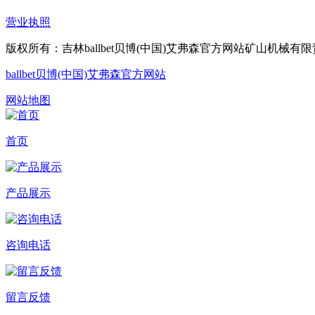
营业执照
版权所有：吉林ballbet贝博(中国)艾弗森官方网站矿山机械有
ballbet贝博(中国)艾弗森官方网站
网站地图
首页
产品展示
咨询电话
留言反馈