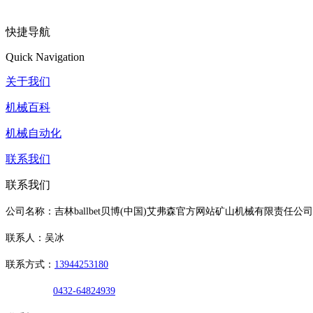
快捷导航
Quick Navigation
关于我们
机械百科
机械自动化
联系我们
联系我们
公司名称：吉林ballbet贝博(中国)艾弗森官方网站矿山机械有限责任公司
联系人：吴冰
联系方式：
13944253180
0432-64824939