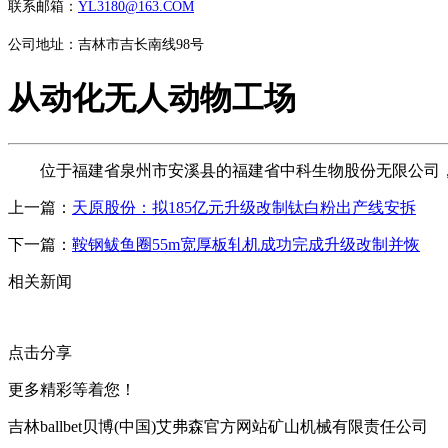
联系邮箱：
YL3180@163.COM
公司地址：吉林市吉长南线98号
从动化无人动物工场
位于福建省泉州市安溪县的福建省中科生物股份无限公司，将
上一篇：
天原股份：拟185亿元升级改制钛白粉出产线安拆
下一篇：
鞍钢鲅鱼圈55m宽厚板轧机成功完成升级改制并恢
相关新闻
点击分享
更多精彩等着您！
吉林ballbet贝博(中国)艾弗森官方网站矿山机械有限责任公司