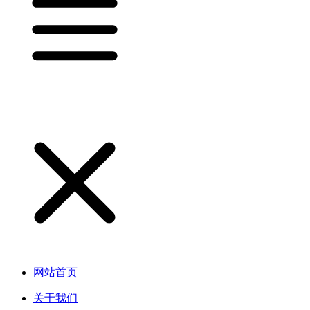
网站首页
关于我们