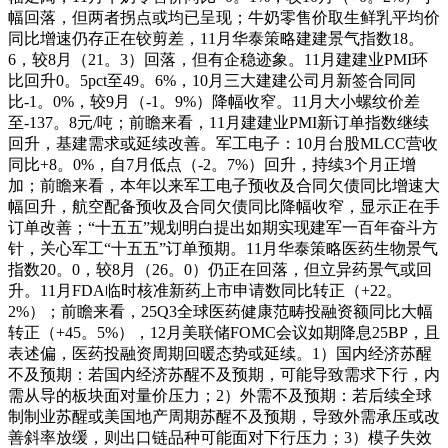
幅回落，但两者拐点或均已呈现；牛奶零售价取生鲜乳平均价
同比增速仍存正在铰剪差，11月华泰策略建建景气指数18。
6，较8月（21。3）回落，但有企稳迹象。11月建建业PMI环
比回升0。5pct至49。6%，10月三大建建公司月新签合同同
比-1。0%，较9月（-1。9%）降幅收窄。11月大小螺纹价差
至-137。8元/吨；前瞻来看，11月建建业PMI新订单指数继续
回升，基建需求或延续改善。军工电子：10月台股MLCC营收
同比+8。0%，自7月低点（-2。7%）回升，持续3个月正增
加；前瞻来看，本年以来军工电子预收及合同欠债同比增速大
幅回升，航空配备预收及合同欠债同比降幅收窄，显示正在手
订单改善；“十五五”规划明白提出如期实现建军一百年奋斗方
针，关心军工“十五五”订单预期。11月华泰策略医药生物景气
指数20。0，较8月（26。0）仍正在回落，但立异药景气或回
升。11月FDA临时核准新药上市申请数同比转正（+22。
2%）；前瞻来看，25Q3全球医药健康范畴投融资额同比大幅
转正（+45。5%），12月美联储FOMC会议如期降息25BP，且
表述偏，医药投融资周期回暖态势或延续。1）国内经济苏醒
不及预期：若国内经济苏醒不及预期，可能导致需求下行，内
需从导的板块面对量价压力；2）外需不及预期：若后续全球
制制业苏醒或美国地产周期苏醒不及预期，导致外需承压或改
善斜率放缓，则出口链品种可能面对下行压力；3）模子失效