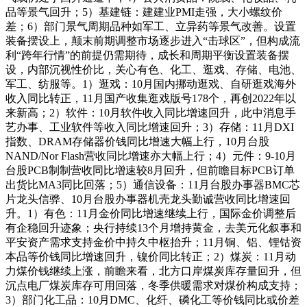
品等景气回升；5）基建链：建建业PMI走强，大小螺纹价
差；6）部门景气周期品种如军工、立异药等景气改善。设置
装备摆设上，颠末前期调整市场逐步进入“击球区”，但构成流
利“跨年行情”的前提仍需期待，成长和周期平衡设置装备摆
设，内部沉视性价比，关心有色、化工、逛戏、存储、电池、
军工、纺服等。1）逛戏：10月国内挪动逛戏、自研逛戏海外
收入同比转正，11月国产收集逛戏版号178个，再创2022年以
来新高；2）软件：10月软件收入同比增速回升，此中消息手
艺办事、工业软件等收入同比增速回升；3）存储：11月DXI
指数、DRAM存储器价钱同比增速大幅上行，10月台股
NAND/Nor Flash营收同比增速亦大幅上行；4）元件：9-10月
台股PCB制制营收同比增速较8月回升，但前瞻目标PCB订单
出货比MA3同比回落；5）通信设备：11月台股办事器BMC芯
片龙头信骅、10月台股办事器机壳龙头勤诚营收同比增速回
升。1）有色：11月金价同比增速继续上行，国际金价调整后
有企稳回升迹象；央行持续13个月增持黄金，去美元化叙事和
平安资产需求支持金价中持久中枢抬升；11月铜、铝、锂钴资
本品等价钱同比增速回升，镍价同比转正；2）煤炭：11月动
力煤价钱继续上涨，前瞻来看，北方口岸煤炭库存量回升，但
沉点电厂煤炭库存可用回落，冬季供暖需求对煤价构成支持；
3）部门化工品：10月DMC、化纤、磷化工等价钱同比或价差