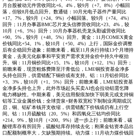
月台股被动元件营收同比+6。4%，较9月（+7。8%）小幅回
落，但较8月低点回升。数通链：10月光电子器件产量同比
+17。7%，较9月（+24。9%）小幅回落。较9月（+74。4%）
回升；11月办事器BMC芯片龙头信骅营收同比+23。4%，较
10月（+6。5%）回升；10月办事器机壳龙头勤诚营收同比
+90。5%，较9月（+48。5%）回升。黄金：11月COMEX黄金
价钱同比+54。1%，较10月（+50。4%）上行，国际金价调整
后有企稳回升迹象；前瞻来看，截至11月央行持续13个月增持
黄金，去美元化叙事和平安资产需求支持金价中持久中枢抬
升。铜：11月铜价同比+15。1%，较10月（+12。1%）回升；
前瞻来看，现货粗炼费降至汗青低位，LME铜投资基金净多
头持仓回升，供需错配下铜价或有支持。铝：11月铝价同比
+3。3%，较10月（+1。5%）回升；前瞻来看，LME铝投资基
金净多头持仓上升，此外市场起头买卖AI也会拉动铝需乞降
电力稀缺性。中期来看，美元信用裂痕加快下弱美元或支持铜
铝等工业金属价钱；全球货泉+财务双宽松下制制业周期或沉
启，铜、铝矿本钱开支收缩，供需错配下价钱或仍有上行空
间。钴：11月硫酸钴（20。5%）和四氧化三钴均价同比
+214。9%，较10月（+200。9%）进一步上行；前瞻来看，碳
酸锂库存有所回升，硫酸钴库存持续去化；刚果金钴资本品出
口配额制概率大，欠缺预期持续。动力煤：11月动力煤价钱回