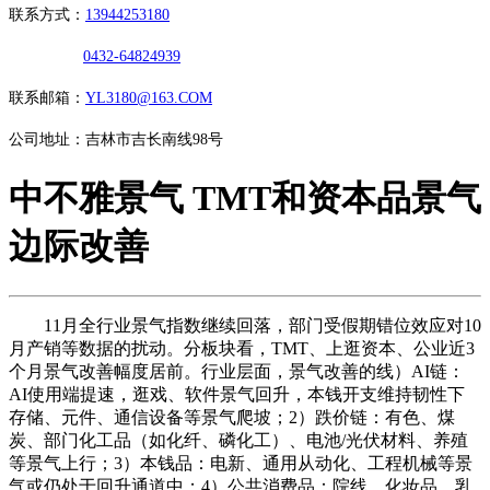
联系方式：
13944253180
0432-64824939
联系邮箱：
YL3180@163.COM
公司地址：吉林市吉长南线98号
中不雅景气 TMT和资本品景气
边际改善
11月全行业景气指数继续回落，部门受假期错位效应对10
月产销等数据的扰动。分板块看，TMT、上逛资本、公业近3
个月景气改善幅度居前。行业层面，景气改善的线）AI链：
AI使用端提速，逛戏、软件景气回升，本钱开支维持韧性下
存储、元件、通信设备等景气爬坡；2）跌价链：有色、煤
炭、部门化工品（如化纤、磷化工）、电池/光伏材料、养殖
等景气上行；3）本钱品：电新、通用从动化、工程机械等景
气或仍处于回升通道中；4）公共消费品：院线、化妆品、乳