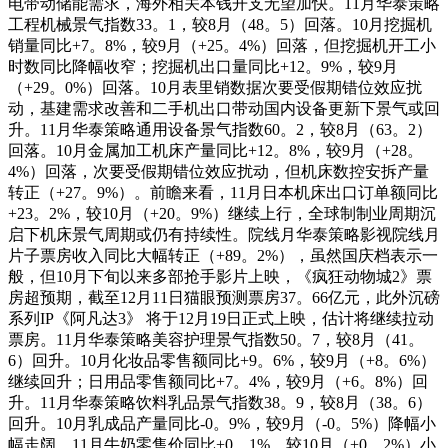
电带动储能需求，海外相关本钱开支无望加快。11月华泰策略
工程机械景气指数33。1，较8月（48。5）回落。10月挖掘机
销量同比+7。8%，较9月（+25。4%）回落，但挖掘机开工小
时数同比降幅收窄；挖掘机出口量同比+12。9%，较9月
（+29。0%）回落。10月表里销数据次要受假期错位效应扰
动，基建需求改善和二手机出口带动国内设备更新下景气或回
升。11月华泰策略通用设备景气指数60。2，较8月（63。2）
回落。10月金属加工机床产量同比+12。8%，较9月（+28。
4%）回落，次要受假期错位效应扰动，但机床数控安拆产量
转正（+27。9%）。前瞻来看，11月日本机床出口订单额同比
+23。2%，较10月（+20。9%）继续上行，全球制制业周期沉
启下机床景气周期或仍有持续性。院线月华泰策略影视院线月
片子票房收入同比大幅转正（+89。2%），虽然国庆档表示一
般，但10月下旬以来多部抢手影片上映，《疯狂动物城2》票
房超预期，截至12月11日猫眼预测票房37。66亿元，此外沉磅
系列IP《阿凡达3》 将于12月19日正式上映，估计将继续拉动
票房。11月华泰策略美容护理景气指数50。7，较8月（41。
6）回升。10月化妆品零售额同比+9。6%，较9月（+8。6%）
继续回升；日用品零售额同比+7。4%，较9月（+6。8%）回
升。11月华泰策略饮料乳品景气指数38。9，较8月（38。6）
回升。10月乳成品产量同比-0。9%，较9月（-0。5%）降幅小
幅走阔，11月牛奶零售价同比+0。1%，较10月（+0。2%）小