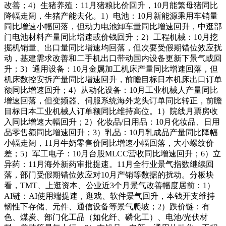
改善；4）生猪养殖：11月猪粮比价回升，10月能繁母猪同比
降幅走阔，生猪产能去化。1）电池：10月新能源乘用车销量
同比增速小幅回落，但动力电池卸车量同比增速回升，中逛部
门电池材料产量同比增速或价钱回升；2）工程机械：10月挖
掘机销量、出口量同比增速均回落，但次要受假期错位效应扰
动，基建需求改善和二手机出口带动国内设备更新下景气或回
升；3）通用设备：10月金属加工机床产量同比增速回落，但
机床数控安拆产量同比增速回升，前瞻目标日本机床出口订单
额同比增速回升；4）从动化设备：10月工业机械人产量同比
增速回落，但变频器、伺服系统海外龙头订单同比转正，前瞻
目标日本工业机械人订单额同比维持高位。1）院线月票房收
入同比增速大幅回升；2）化妆品/日用品：10月化妆品、日用
品零售额同比增速回升；3）乳品：10月乳成品产量同比降幅
小幅走阔，11月牛奶零售价同比增速小幅回落，大小螺纹价
差；5）军工电子：10月台股MLCC营收同比增速回升；6）立
异药：11月海外新药审批提速。11月全行业景气指数继续回
落，部门受假期错位效应对10月产销等数据的扰动。分板块
看，TMT、上逛资本、公业近3个月景气改善幅度居前：1）
AI链：AI使用端提速，逛戏、软件景气回升，本钱开支维持
韧性下存储、元件、通信设备等景气爬坡；2）跌价链：有
色、煤炭、部门化工品（如化纤、磷化工）、电池/光伏材