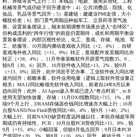
料、养殖等景气上行；3）本钱品：电新、通用从动化、工程
机械等景气或仍处于回升通道中；4）公共消费品：院线、化
妆品、乳品等景气回升；5）基建链：建建业PMI走强，大小
螺纹价差；6）部门景气周期品种如军工、立异药等景气改
善。设置装备摆设上，颠末前期调整市场逐步进入“击球区”，
但构成流利的“跨年行情”的前提仍需期待，成长和周期平衡设
置装备摆设，内部沉视性价比，化工、逛戏、存储、电池、军
工、纺服等。10月国内挪动逛戏收入同比（+2。4%）、自研
逛戏海外收入同比（+11。9%）转正，逛戏配件发卖额同比亦
转正（+18。4%）。11月华泰策略软件开辟景气指数35。0，
较8月（30。6）回升。10月软件收入同比+13。2%，较9月
（+13。0%）回升，此中消息手艺办事、工业软件收入同比增
速均回升；前瞻来看，软件业用电量（逻辑上取软件营业量正
相关）MA12同比略领先软件收入同比，前者自24年8月以来
趋向回升；此外，AI Agent渗入率或已进入“奇点时辰”，to B
使用无望加快放量。存储：11月DXI指数同比+715。1%，持
续9个月上行，DRAM存储器价钱同比增速亦大幅上行；10月
台股NAND/Nor Flash营收同比+80。4%，较9月（+40。2%）
大幅上行。目前NAND缺货程度远跨越以往，本轮存储超等周
期或仍有持续性。PCB：10月台股PCB营收同比+11。8%，较
9月（+15。4%）小幅回落，但较8月低点回升；9月日本PCB
产值同比+20。3%，较8月（+16。6%）回升。被动元件：10