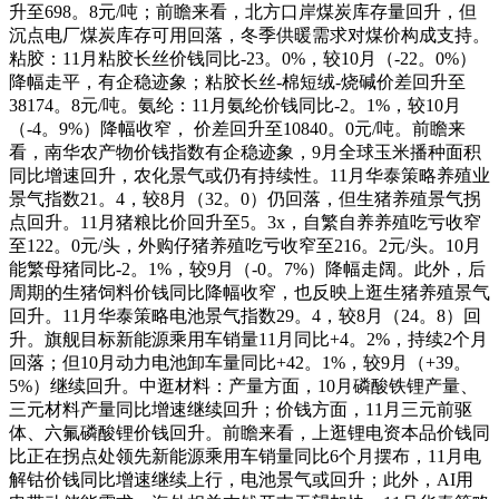
升至698。8元/吨；前瞻来看，北方口岸煤炭库存量回升，但
沉点电厂煤炭库存可用回落，冬季供暖需求对煤价构成支持。
粘胶：11月粘胶长丝价钱同比-23。0%，较10月（-22。0%）
降幅走平，有企稳迹象；粘胶长丝-棉短绒-烧碱价差回升至
38174。8元/吨。氨纶：11月氨纶价钱同比-2。1%，较10月
（-4。9%）降幅收窄， 价差回升至10840。0元/吨。前瞻来
看，南华农产物价钱指数有企稳迹象，9月全球玉米播种面积
同比增速回升，农化景气或仍有持续性。11月华泰策略养殖业
景气指数21。4，较8月（32。0）仍回落，但生猪养殖景气拐
点回升。11月猪粮比价回升至5。3x，自繁自养养殖吃亏收窄
至122。0元/头，外购仔猪养殖吃亏收窄至216。2元/头。10月
能繁母猪同比-2。1%，较9月（-0。7%）降幅走阔。此外，后
周期的生猪饲料价钱同比降幅收窄，也反映上逛生猪养殖景气
回升。11月华泰策略电池景气指数29。4，较8月（24。8）回
升。旗舰目标新能源乘用车销量11月同比+4。2%，持续2个月
回落；但10月动力电池卸车量同比+42。1%，较9月（+39。
5%）继续回升。中逛材料：产量方面，10月磷酸铁锂产量、
三元材料产量同比增速继续回升；价钱方面，11月三元前驱
体、六氟磷酸锂价钱回升。前瞻来看，上逛锂电资本品价钱同
比正在拐点处领先新能源乘用车销量同比6个月摆布，11月电
解钴价钱同比增速继续上行，电池景气或回升；此外，AI用