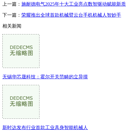
上一篇：
施耐德电气2025年十大工业亮点数智驱动赋能新质
下一篇：
荣耀推出全球首款机械臂云台手机机械人智妙手
相关新闻
无锡华芯晟科技：霍尔开关范畴的立异摸
新时达发布行业首款工业具身智能机械人