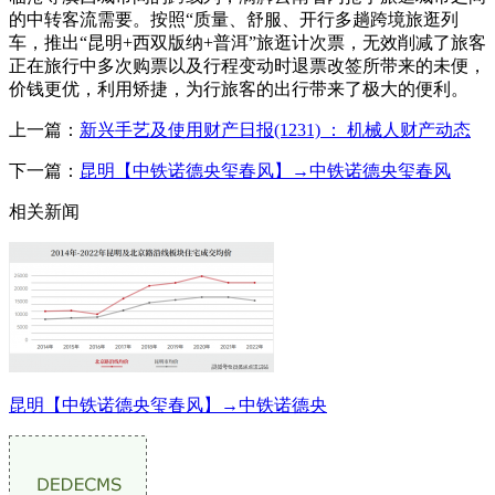
的中转客流需要。按照“质量、舒服、开行多趟跨境旅逛列
车，推出“昆明+西双版纳+普洱”旅逛计次票，无效削减了旅客
正在旅行中多次购票以及行程变动时退票改签所带来的未便，
价钱更优，利用矫捷，为行旅客的出行带来了极大的便利。
上一篇：
新兴手艺及使用财产日报(1231) ： 机械人财产动态
下一篇：
昆明【中铁诺德央玺春风】→中铁诺德央玺春风
相关新闻
昆明【中铁诺德央玺春风】→中铁诺德央