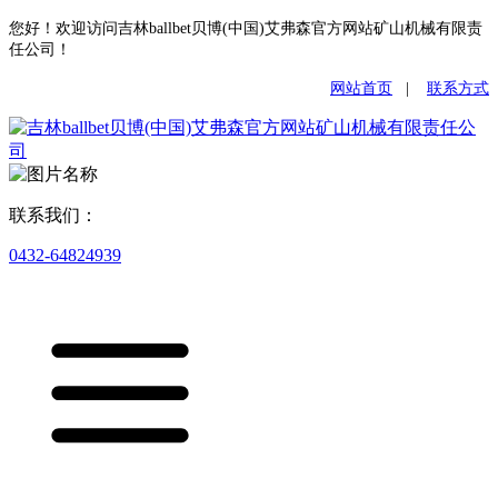
您好！欢迎访问吉林ballbet贝博(中国)艾弗森官方网站矿山机械有限责
任公司！
网站首页
|
联系方式
联系我们：
0432-64824939