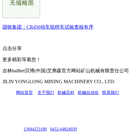
国铁集团：CR450动车组样车试验查核有序
点击分享
更多精彩等着您！
吉林ballbet贝博(中国)艾弗森官方网站矿山机械有限责任公司
JILIN YONGLONG MINING MACHINERY CO., LTD.
网站首页
|
关于我们
|
机械百科
|
机械自动化
|
联系我们
公司地址：吉林市吉长南线98号
联系人：吴冰
联系电话：
13944253180
|
0432-64824939