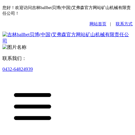
您好！欢迎访问吉林ballbet贝博(中国)艾弗森官方网站矿山机械有限责
任公司！
网站首页
|
联系方式
联系我们：
0432-64824939