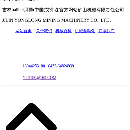
吉林ballbet贝博(中国)艾弗森官方网站矿山机械有限责任公司
JILIN YONGLONG MINING MACHINERY CO., LTD.
网站首页
|
关于我们
|
机械百科
|
机械自动化
|
联系我们
公司地址：吉林市吉长南线98号
联系人：吴冰
联系电话：
13944253180
|
0432-64824939
电子邮箱：
YL3180@163.COM