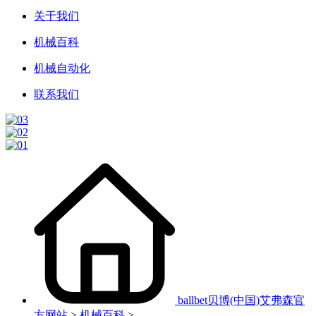
关于我们
机械百科
机械自动化
联系我们
ballbet贝博(中国)艾弗森官
方网站
>
机械百科
>