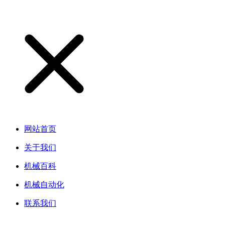
网站首页
关于我们
机械百科
机械自动化
联系我们