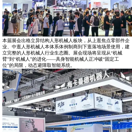
本届展会出格立异结构人形机械人板块，从上逛焦点零部件企
业、中逛人形机械人本体系体例制商到下逛落地场景使用，建
立完整的人形机械人行业生态圈。展会现场将呈现从“机械
臂”到“机械人”的进化——具身智能机械人正冲破“固定工
位”的局限，动态避障取智能系统。