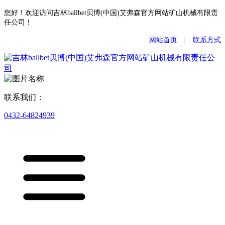
您好！欢迎访问吉林ballbet贝博(中国)艾弗森官方网站矿山机械有限责
任公司！
网站首页
|
联系方式
联系我们：
0432-64824939