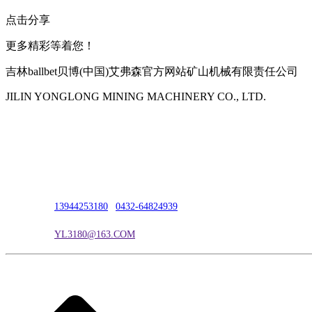
点击分享
更多精彩等着您！
吉林ballbet贝博(中国)艾弗森官方网站矿山机械有限责任公司
JILIN YONGLONG MINING MACHINERY CO., LTD.
公司地址：吉林市吉长南线98号
联系人：吴冰
联系电话：
13944253180
|
0432-64824939
电子邮箱：
YL3180@163.COM