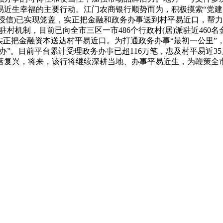
近生幸福的主要行动。江门农商银行顺势而为，积极摸索“党建
一授信)已实现笼盖，实正把金融和政务办事送到村平易近口，帮力
员”驻村机制，目前已向全市三区一市486个行政村(居)派驻近46
，实正把金融资本送达村平易近口。为打通政务办事“最初一公里”
通办”。目前平台累计受理政务办事已超116万笔，惠及村平易近3
落复兴，将来，该行将继续深耕当地、办事平易近生，为鞭策全