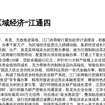
域经济“江通四
序、有质、无效推进落地。江门农商银行紧扣处所计谋摆设，积
、办事千家万户，为区域经济提质注入磅礴动能。集群经济成长行
采购、出产、发卖及终端采办的完整办事链。做为引领制制业高质
农商银行因势而动，配套推出供应链金融办事，打通上下逛企业
企业数169家，贷款余额超62亿元，并针对15大财产链规上企
链取资金链协同成长，无力帮推市内制制业迈向高端化、智能化和
财产园及入驻企业供给从扶植、招商到运营的一坐式金融办事。截至
名，构成了独具侨乡特色的农业财产系统。江门农商银行把握村
”“鳗鱼贷”等专属办事，精准对接农业运营从体融资需求，鞭策特
易近兴村的主要引擎。该行环绕陈皮全财产链成长需求，立异推出
同时，该行积极为财产搭银企沟通渠道，取龙头企业合做，立异仓
从体供给最高300万元信用；结合推出“葵乡惠农贷”，叠加贴息政
一提的是，该行也积极通过减费让利政策，降低涉农从体成本，
融办事的可得性和便当性，加强市场品牌活力。地方一号文件多