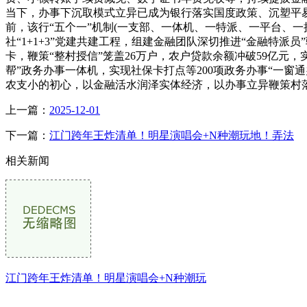
当下，办事下沉取模式立异已成为银行落实国度政策、沉塑平易
前，该行“五个一”机制(一支部、一体机、一特派、一平台、
社“1+1+3”党建共建工程，组建金融团队深切推进“金融特派
卡，鞭策“整村授信”笼盖26万户，农户贷款余额冲破59亿元
帮”政务办事一体机，实现社保卡打点等200项政务办事“一窗
农支小的初心，以金融活水润泽实体经济，以办事立异鞭策村
上一篇：
2025-12-01
下一篇：
江门跨年王炸清单！明星演唱会+N种潮玩地！弄法
相关新闻
江门跨年王炸清单！明星演唱会+N种潮玩