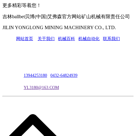
更多精彩等着您！
吉林ballbet贝博(中国)艾弗森官方网站矿山机械有限责任公司
JILIN YONGLONG MINING MACHINERY CO., LTD.
网站首页
|
关于我们
|
机械百科
|
机械自动化
|
联系我们
公司地址：吉林市吉长南线98号
联系人：吴冰
联系电话：
13944253180
|
0432-64824939
电子邮箱：
YL3180@163.COM