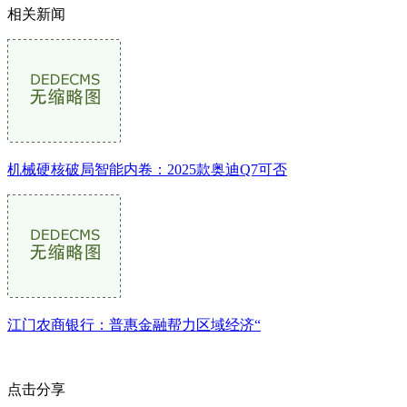
相关新闻
机械硬核破局智能内卷：2025款奥迪Q7可否
江门农商银行：普惠金融帮力区域经济“
点击分享