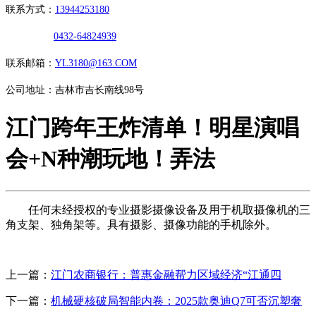
联系方式：
13944253180
0432-64824939
联系邮箱：
YL3180@163.COM
公司地址：吉林市吉长南线98号
江门跨年王炸清单！明星演唱
会+N种潮玩地！弄法
任何未经授权的专业摄影摄像设备及用于机取摄像机的三
角支架、独角架等。具有摄影、摄像功能的手机除外。
上一篇：
江门农商银行：普惠金融帮力区域经济“江通四
下一篇：
机械硬核破局智能内卷：2025款奥迪Q7可否沉塑奢